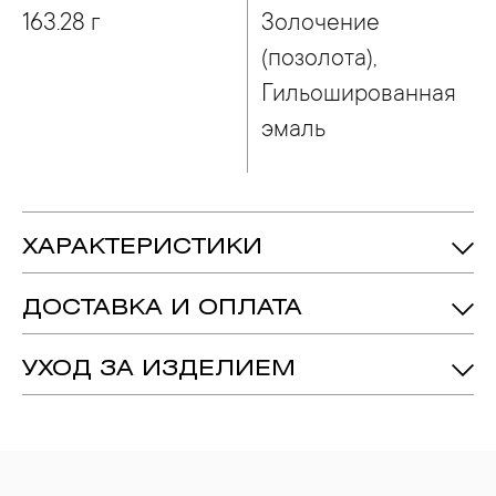
163.28 г
Золочение
(позолота),
Гильошированная
эмаль
ХАРАКТЕРИСТИКИ
163.28 гр.
Вес:
ДОСТАВКА И ОПЛАТА
Медь/Латунь
Металл:
Золочение (позолота),
Технология:
УХОД ЗА ИЗДЕЛИЕМ
Гильошированная Эмаль
1. Важно помнить, что ювелирные изделия неизбежно
вступают в реакцию с внешней средой. Изделия из
драгоценных металлов рекомендуется снимать во время
занятий спортом, при выполнении домашних работ с
использованием моющих средств, содержащих хлор и