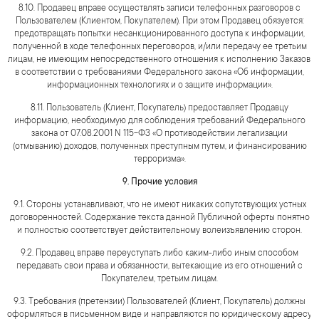
8.10. Продавец вправе осуществлять записи телефонных разговоров с
Пользователем (Клиентом, Покупателем). При этом Продавец обязуется:
предотвращать попытки несанкционированного доступа к информации,
полученной в ходе телефонных переговоров, и/или передачу ее третьим
лицам, не имеющим непосредственного отношения к исполнению Заказов,
в соответствии с требованиями Федерального закона «Об информации,
информационных технологиях и о защите информации».
8.11. Пользователь (Клиент, Покупатель) предоставляет Продавцу
информацию, необходимую для соблюдения требований Федерального
закона от 07.08.2001 N 115-ФЗ «О противодействии легализации
(отмыванию) доходов, полученных преступным путем, и финансированию
терроризма».
9. Прочие условия
9.1. Стороны устанавливают, что не имеют никаких сопутствующих устных
договоренностей. Содержание текста данной Публичной оферты понятно
и полностью соответствует действительному волеизъявлению сторон.
9.2. Продавец вправе переуступать либо каким-либо иным способом
передавать свои права и обязанности, вытекающие из его отношений с
Покупателем, третьим лицам.
9.3. Требования (претензии) Пользователей (Клиент, Покупатель) должны
оформляться в письменном виде и направляются по юридическому адресу