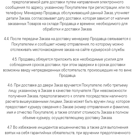
предполагаемой дате доставки путем направления электронного
сообщения по адресу, указанному Покупателем при регистрации, или по
телефону. Менеджер Продавца, обслуживающий данный Заказ, уточняет
детали Заказа, согласовывает дату доставки, которая зависит от наличия
заказанных Товаров на складе Продавца и времени, необходимого для
обработки и доставки Заказа.
4.4. После передачи Заказа на доставку менеджер Продавца связывается с
Покупателем и сообщает номер отправления, по которому можно
отслеживать местонахождение заказа на сайте курьерской службы.
4.5. Продавец обязуется приложить все необходимые усилия для
соблюдения сроков доставки, при этом задержки в сроках доставки
возможны ввиду непредвиденных обстоятельств, произошедших не по вине
Продавца.
4.6. При доставке до двери Заказ вручается Покупателю либо третьему
лицу, указанному в Заказе в качестве получателя. При невозможности
получения Заказа, предполагаемого к оплате посредством наличного
расчета вышеуказанными лицами, Заказ может быть вручен лицу, которое
предоставит курьеру сведения о Заказе (номер отправления и фамилию,
имя и отчество Покупателя), а также оплатит стоимость Заказа в полном
объеме курьеру, осуществляющему доставку Заказа.
4.7. Во избежание инцидентов мошенничества, а также для выполнения
взятых на себя гарантийных обязательств, при вручении предоплаченного