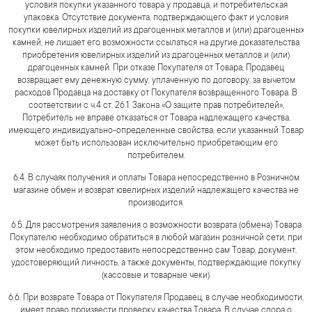
условия покупки указанного товара у продавца, и потребительская
упаковка. Отсутствие документа, подтверждающего факт и условия
покупки ювелирных изделий из драгоценных металлов и (или) драгоценных
камней, не лишает его возможности ссылаться на другие доказательства
приобретения ювелирных изделий из драгоценных металлов и (или)
драгоценных камней. При отказе Покупателя от Товара, Продавец
возвращает ему денежную сумму, уплаченную по договору, за вычетом
расходов Продавца на доставку от Покупателя возвращенного Товара. В
соответствии с ч.4 ст. 26.1. Закона «О защите прав потребителей»,
Потребитель не вправе отказаться от Товара надлежащего качества,
имеющего индивидуально-определенные свойства, если указанный Товар
может быть использован исключительно приобретающим его
потребителем.
6.4. В случаях получения и оплаты Товара непосредственно в Розничном
магазине обмен и возврат ювелирных изделий надлежащего качества не
производится.
6.5. Для рассмотрения заявления о возможности возврата (обмена) Товара
Покупателю необходимо обратиться в любой магазин розничной сети, при
этом необходимо предоставить непосредственно сам Товар, документ,
удостоверяющий личность, а также документы, подтверждающие покупку
(кассовые и товарные чеки).
6.6. При возврате Товара от Покупателя Продавец, в случае необходимости,
имеет право произвести проверку качества Товара. В случае спора о