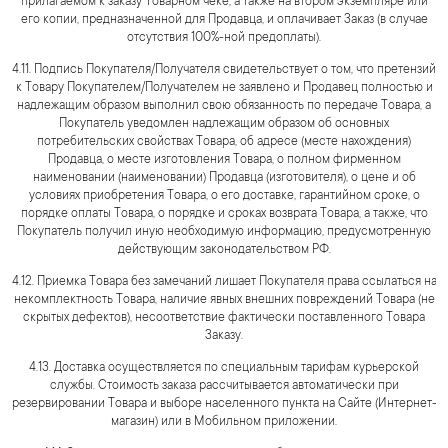
прилагаемом к заказу Товарном чеке, а также на втором экземпляре или
его копии, предназначенной для Продавца, и оплачивает Заказ (в случае
отсутствия 100%-ной предоплаты).
4.11. Подпись Покупателя/Получателя свидетельствует о том, что претензий
к Товару Покупателем/Получателем не заявлено и Продавец полностью и
надлежащим образом выполнил свою обязанность по передаче Товара, а
Покупатель уведомлен надлежащим образом об основных
потребительских свойствах Товара, об адресе (месте нахождения)
Продавца, о месте изготовления Товара, о полном фирменном
наименовании (наименовании) Продавца (изготовителя), о цене и об
условиях приобретения Товара, о его доставке, гарантийном сроке, о
порядке оплаты Товара, о порядке и сроках возврата Товара, а также, что
Покупатель получил иную необходимую информацию, предусмотренную
действующим законодательством РФ.
4.12. Приемка Товара без замечаний лишает Покупателя права ссылаться на
некомплектность Товара, наличие явных внешних повреждений Товара (не
скрытых дефектов), несоответствие фактически поставленного Товара
Заказу.
4.13. Доставка осуществляется по специальным тарифам курьерской
службы. Стоимость заказа рассчитывается автоматически при
резервировании Товара и выборе населенного пункта на Сайте (Интернет-
магазин) или в Мобильном приложении.