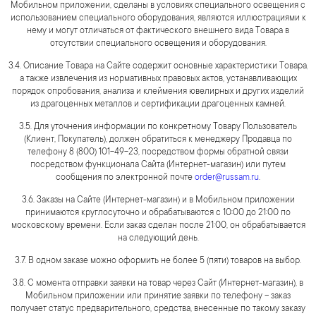
Мобильном приложении, сделаны в условиях специального освещения с
использованием специального оборудования, являются иллюстрациями к
нему и могут отличаться от фактического внешнего вида Товара в
отсутствии специального освещения и оборудования.
3.4. Описание Товара на Сайте содержит основные характеристики Товара,
а также извлечения из нормативных правовых актов, устанавливающих
порядок опробования, анализа и клеймения ювелирных и других изделий
из драгоценных металлов и сертификации драгоценных камней.
3.5. Для уточнения информации по конкретному Товару Пользователь
(Клиент, Покупатель), должен обратиться к менеджеру Продавца по
телефону 8 (800) 101-49-23, посредством формы обратной связи
посредством функционала Сайта (Интернет-магазин) или путем
сообщения по электронной почте
order@russam.ru
.
3.6. Заказы на Сайте (Интернет-магазин) и в Мобильном приложении
принимаются круглосуточно и обрабатываются с 10:00 до 21:00 по
московскому времени. Если заказ сделан после 21:00, он обрабатывается
на следующий день.
3.7. В одном заказе можно оформить не более 5 (пяти) товаров на выбор.
3.8. С момента отправки заявки на товар через Сайт (Интернет-магазин), в
Мобильном приложении или принятие заявки по телефону – заказ
получает статус предварительного, средства, внесенные по такому заказу