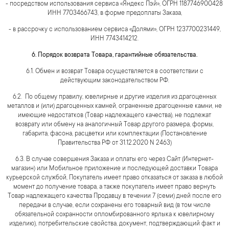
- посредством использования сервиса «Яндекс Пэй», ОГРН 1187746900428,
ИНН 7703466743, в форме предоплаты Заказа,
- в рассрочку с использованием сервиса «Долями», ОГРН 1237700231449,
ИНН 7743414212.
6. Порядок возврата Товара, гарантийные обязательства.
6.1. Обмен и возврат Товара осуществляется в соответствии с
действующим законодательством РФ.
6.2. По общему правилу, ювелирные и другие изделия из драгоценных
металлов и (или) драгоценных камней, ограненные драгоценные камни, не
имеющие недостатков (Товар надлежащего качества), не подлежат
возврату или обмену на аналогичный Товар другого размера, формы,
габарита, фасона, расцветки или комплектации (Постановление
Правительства РФ от 31.12.2020 N 2463)
6.3. В случае совершения Заказа и оплаты его через Сайт (Интернет-
магазин) или Мобильное приложение и последующей доставки Товара
курьерской службой, Покупатель имеет право отказаться от заказа в любой
момент до получение товара, а также покупатель имеет право вернуть
Товар надлежащего качества Продавцу в течении 7 (семи) дней после его
передачи в случае, если сохранены его товарный вид (в том числе
обязательной сохранности опломбированного ярлыка к ювелирному
изделию), потребительские свойства, документ, подтверждающий факт и