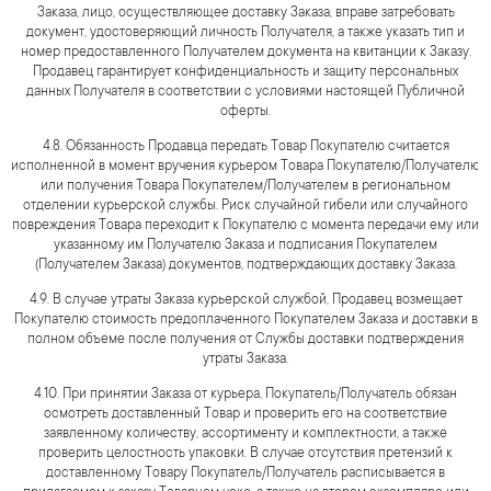
Заказа, лицо, осуществляющее доставку Заказа, вправе затребовать
документ, удостоверяющий личность Получателя, а также указать тип и
номер предоставленного Получателем документа на квитанции к Заказу.
Продавец гарантирует конфиденциальность и защиту персональных
данных Получателя в соответствии с условиями настоящей Публичной
оферты.
4.8. Обязанность Продавца передать Товар Покупателю считается
исполненной в момент вручения курьером Товара Покупателю/Получателю
или получения Товара Покупателем/Получателем в региональном
отделении курьерской службы. Риск случайной гибели или случайного
повреждения Товара переходит к Покупателю с момента передачи ему или
указанному им Получателю Заказа и подписания Покупателем
(Получателем Заказа) документов, подтверждающих доставку Заказа.
4.9. В случае утраты Заказа курьерской службой, Продавец возмещает
Покупателю стоимость предоплаченного Покупателем Заказа и доставки в
полном объеме после получения от Службы доставки подтверждения
утраты Заказа.
4.10. При принятии Заказа от курьера, Покупатель/Получатель обязан
осмотреть доставленный Товар и проверить его на соответствие
заявленному количеству, ассортименту и комплектности, а также
проверить целостность упаковки. В случае отсутствия претензий к
доставленному Товару Покупатель/Получатель расписывается в