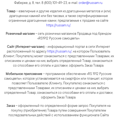
Фаберже, д. 8, тел. 8 (800) 101-49-23, e-mail:
order@russam.ru
.
Товар
– ювелирные и другие изделия из драгоценных металлов и (или)
драгоценных камней или без таковых, а также сертифицированные
ограненные драгоценные камни, предлагаемые к продаже на сайте
https://russam.ru/
.
Розничный магазин
– сеть розничных магазинов Продавца под брендом
«RS1912 Русские самоцветы».
Сайт (Интернет-магазин)
- информационный портал в сети Интернет
расположенный по адресу
https://russam.ru/
, на котором Пользователь
(Клиент, Покупатель) может ознакомиться с представленными Товарами, их
описанием и ценами на них, выбрать определенный Товар, ознакомиться
со способами его оплаты и доставки, оформить Заказ Товара.
Мобильное приложение
– программное обеспечение «RS 1912 Русские
самоцветы», которое устанавливается на смартфон или планшет, которое
позволяет Пользователю (Клиенту, Покупателю) ознакомиться с
представленными Товарами, их описанием и ценами на них, выбрать
определенный Товар, ознакомиться со способами его оплаты и доставки,
оформить Заказ Товара.
Заказ
– оформленный по определенной форме запрос Покупателя на
покупку (приобретение) Товара путем совершения Покупателем
последовательных действий с использованием функционала Сайта