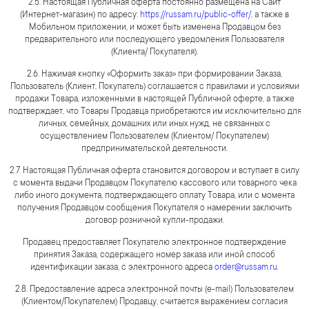
2.5. Настоящая Публичная оферта постоянно размещена на Сайт
(Интернет-магазин) по адресу:
https://russam.ru/public-offer/
, а также в
Мобильном приложении, и может быть изменена Продавцом без
предварительного или последующего уведомления Пользователя
(Клиента/ Покупателя).
2.6. Нажимая кнопку «Оформить заказ» при формировании Заказа,
Пользователь (Клиент, Покупатель) соглашается с правилами и условиями
продажи Товара, изложенными в настоящей Публичной оферте, а также
подтверждает, что Товары Продавца приобретаются им исключительно для
личных, семейных, домашних или иных нужд, не связанных с
осуществлением Пользователем (Клиентом/ Покупателем)
предпринимательской деятельности.
2.7. Настоящая Публичная оферта становится договором и вступает в силу
с момента выдачи Продавцом Покупателю кассового или товарного чека
либо иного документа, подтверждающего оплату Товара, или с момента
получения Продавцом сообщения Покупателя о намерении заключить
договор розничной купли-продажи.
Продавец предоставляет Покупателю электронное подтверждение
принятия Заказа, содержащего номер заказа или иной способ
идентификации заказа, с электронного адреса
order@russam.ru
.
2.8. Предоставление адреса электронной почты (e-mail) Пользователем
(Клиентом/Покупателем) Продавцу, считается выражением согласия