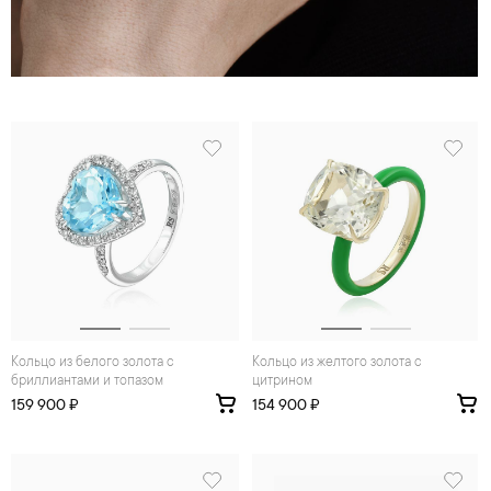
Кольцо из белого золота с
Кольцо из желтого золота с
бриллиантами и топазом
цитрином
159 900 ₽
154 900 ₽