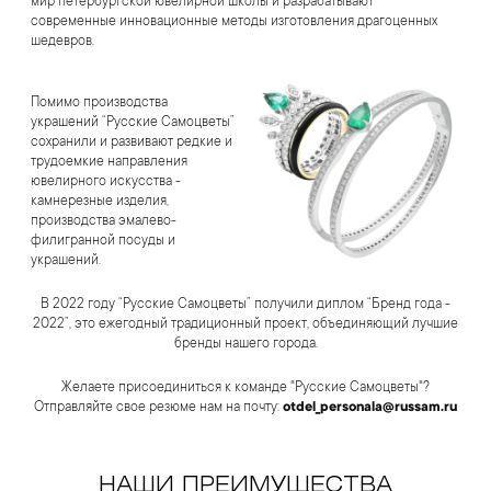
мир петербургской ювелирной школы и разрабатывают
современные инновационные методы изготовления драгоценных
шедевров.
Помимо производства
украшений “Русские Самоцветы”
сохранили и развивают редкие и
трудоемкие направления
ювелирного искусства -
камнерезные изделия,
производства эмалево-
филигранной посуды и
украшений.
В 2022 году “Русские Самоцветы” получили диплом “Бренд года -
2022”, это ежегодный традиционный проект, объединяющий лучшие
бренды нашего города.
Желаете присоединиться к команде "Русские Самоцветы"?
Отправляйте свое резюме нам на почту:
otdel_personala@russam.ru
НАШИ ПРЕИМУЩЕСТВА