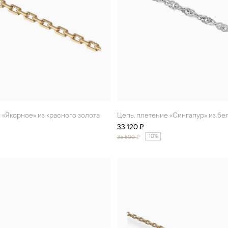
е «Якорное» из красного золота
Цепь, плетение «Сингапур» из бе
33 120 ₽
10%
36 800
₽