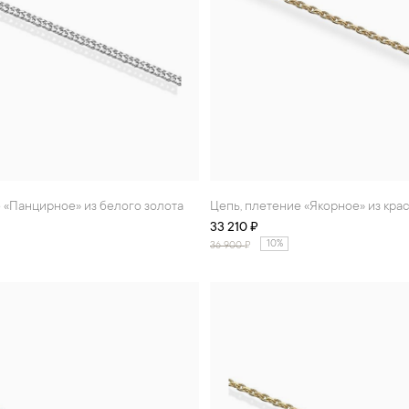
е «Панцирное» из белого золота
Цепь, плетение «Якорное» из кра
33 210 ₽
10%
36 900
₽