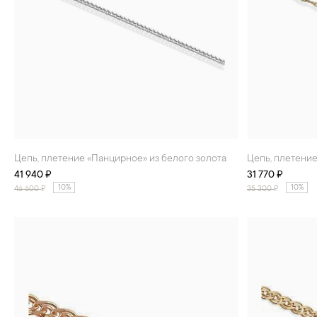
Цепь, плетение «Панцирное» из белого золота
Цепь, плетени
41 940 ₽
31 770 ₽
10%
10%
46 600
₽
35 300
₽