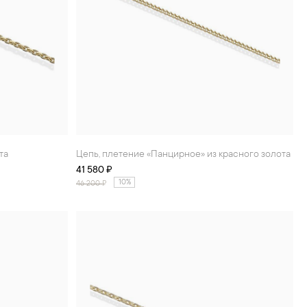
та
Цепь, плетение «Панцирное» из красного золота
41 580 ₽
10%
46 200
₽