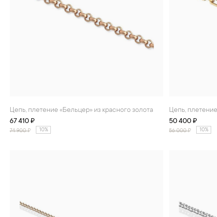
Цепь, плетение «Бельцер» из красного золота
Цепь, плетени
67 410 ₽
50 400 ₽
10%
10%
74 900
₽
56 000
₽