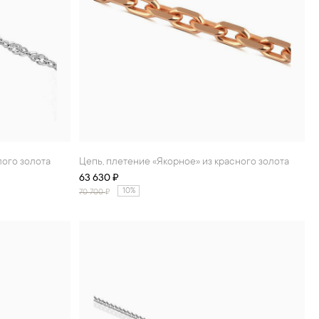
лого золота
Цепь, плетение «Якорное» из красного золота
63 630 ₽
10%
70 700
₽