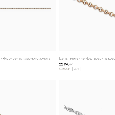
е «Якорное» из красного золота
Цепь, плетение «Бельцер» из кра
22 190 ₽
30%
31 700
₽