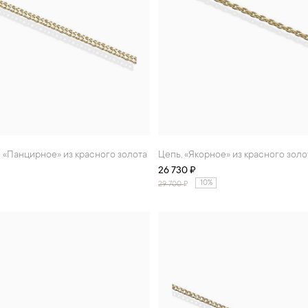
е «Панцирное» из красного золота
Цепь, «Якорное» из красного золо
26 730 ₽
10%
29 700
₽