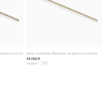
красного золота
Цепь, плетение «Якорное» из красного золота
94 050 ₽
10%
104 500
₽