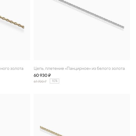
сного золота
Цепь, плетение «Панцирное» из белого золота
60 930 ₽
10%
67 700
₽