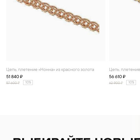
Цепь, плетение «Нонна» из красного золота
Цепь, плетени
51 840 ₽
56 610 ₽
10%
10%
57 600
₽
62 900
₽