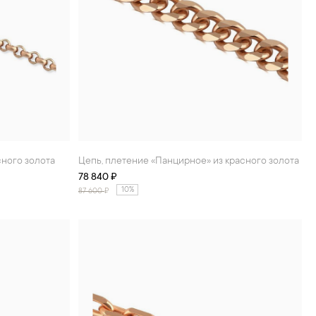
сного золота
Цепь, плетение «Панцирное» из красного золота
78 840 ₽
10%
87 600
₽