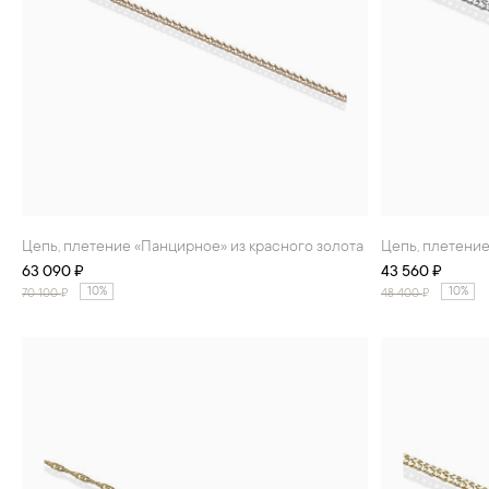
Цепь, плетение «Панцирное» из красного золота
Цепь, плетени
63 090 ₽
43 560 ₽
10%
10%
70 100
₽
48 400
₽