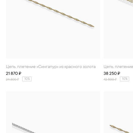
Цепь, плетение «Сингапур» из красного золота
Цепь, плетени
21 870 ₽
38 250 ₽
10%
10%
24 300
₽
42 500
₽