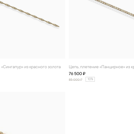
е «Сингапур» из красного золота
Цепь, плетение «Панцирное» из 
76 500 ₽
10%
85 000
₽