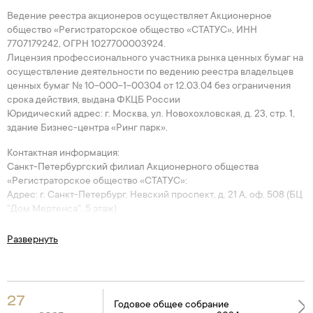
Ведение реестра акционеров осуществляет Акционерное
общество «Регистраторское общество «СТАТУС», ИНН
7707179242, ОГРН 1027700003924.
Лицензия профессионального участника рынка ценных бумаг на
осуществление деятельности по ведению реестра владельцев
ценных бумаг № 10-000-1-00304 от 12.03.04 без ограничения
срока действия, выдана ФКЦБ России
Юридический адрес: г. Москва, ул. Новохохловская, д. 23, стр. 1,
здание Бизнес-центра «Ринг парк».
Контактная информация:
Санкт-Петербургский филиал Акционерного общества
«Регистраторское общество «СТАТУС»:
Адрес: г. Санкт-Петербург, Невский проспект, д. 21 А, оф. 508 (БЦ
"Дом Мертенса", 5 этаж)
Тел.:
+7 (812) 702-43-03
E-mail:
spb@rostatus.ru
Развернуть
В соответствии с п. 12.2. Устава Общество обязано ежегодно
проводить годовое Общее собрание акционеров. Годовое Общее
собрание акционеров проводится не ранее 01 марта и не позднее
27
30 июня каждого года.
Годовое общее собрание