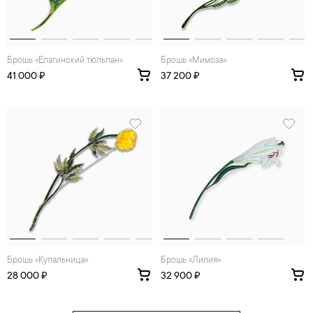
Брошь «Елагинский тюльпан»
Брошь «Мимоза»
41 000 ₽
37 200 ₽
Брошь «Купальница»
Брошь «Лилия»
28 000 ₽
32 900 ₽