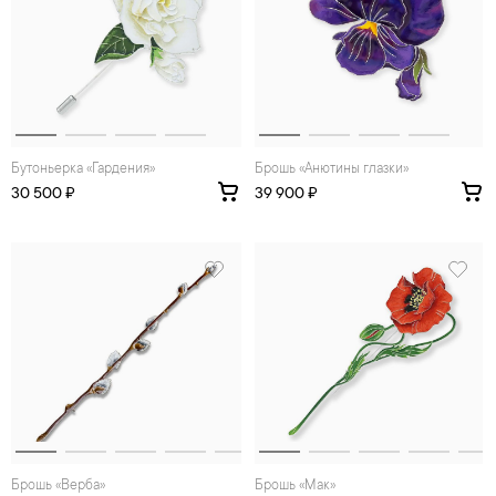
Бутоньерка «Гардения»
Брошь «Анютины глазки»
30 500 ₽
39 900 ₽
Брошь «Верба»
Брошь «Мак»