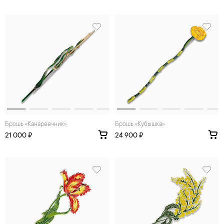
Брошь «Канареечник»
Брошь «Кубышка»
21 000 ₽
24 900 ₽