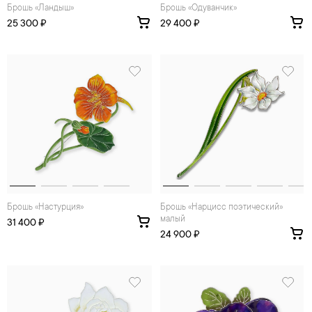
Брошь «Ландыш»
Брошь «Одуванчик»
25 300 ₽
29 400 ₽
Брошь «Настурция»
Брошь «Нарцисс поэтический»
малый
31 400 ₽
24 900 ₽