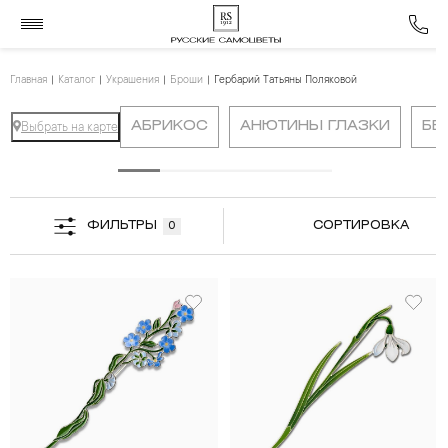
Главная
Каталог
Украшения
Броши
Гербарий Татьяны Поляковой
АБРИКОС
АНЮТИНЫ ГЛАЗКИ
БЕ
Выбрать на карте
ФИЛЬТРЫ
СОРТИРОВКА
0