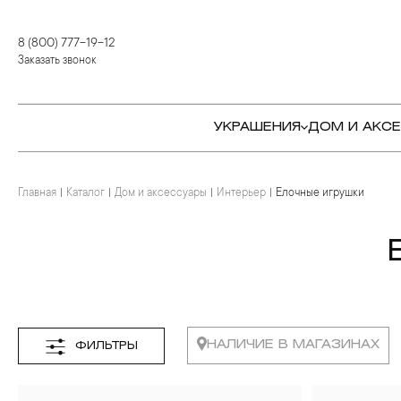
8 (800) 777-19-12
Заказать звонок
УКРАШЕНИЯ
ДОМ И АКС
Главная
Каталог
Дом и аксессуары
Интерьер
Елочные игрушки
КОЛЬЦА
СТОЛОВЫЕ ПРИБОРЫ
КОЛЬЦА
СЕРЬГИ
СЕРВИРОВКА СТОЛА
СЕРЬГИ
ПОДВЕСКИ И КРЕСТЫ
ДЛЯ ЧАЯ
БРАСЛЕТЫ
БРОШИ
ДЛЯ КОФЕ
КОЛЬЕ И ПОДВЕСКИ
КОЛЬЕ
БАР
БРОШИ
НАЛИЧИЕ В МАГАЗИНАХ
ФИЛЬТРЫ
ЦЕПИ
ДЕТЯМ
КАМНЕРЕЗНОЕ
ИСКУССТВО