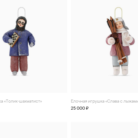
ка «Толик-шахматист»
Елочная игрушка «Слава с лыжам
25 000 ₽