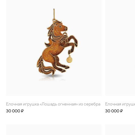
БРАСЛЕТЫ
ИНТЕРЬЕР
ДЕТЯМ
АКСЕССУАРЫ И
СУВЕНИРЫ
МУЖЧИНАМ
ХРУСТАЛЬ И ФАРФОР
Елочная игрушка «Лошадь огненная» из серебра
Елочная игруш
30 000 ₽
30 000 ₽