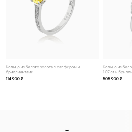
БРАСЛЕТЫ
ИНТЕРЬЕР
ДЕТЯМ
АКСЕССУАРЫ И
СУВЕНИРЫ
МУЖЧИНАМ
ХРУСТАЛЬ И ФАРФОР
Кольцо из белого золота с сапфиром и
Кольцо из белого золота с желтым сапфиром
бриллиантами
1.07 ct и брил
114 900 ₽
505 900 ₽