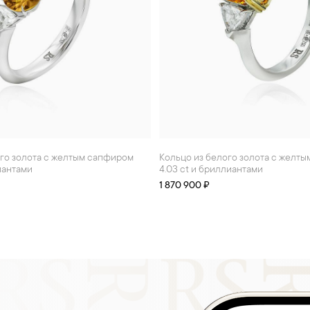
Кольцо из белого золота с желтым сапфиром
лиантами
4.03 ct и бриллиантами
1 870 900 ₽