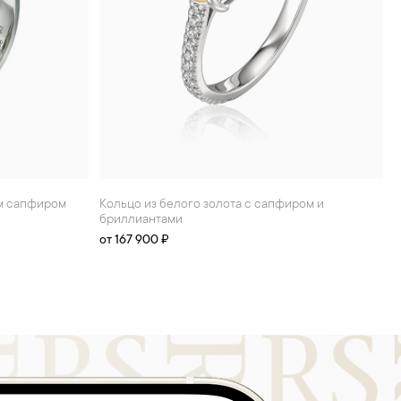
Кольцо из белого золота с сапфиром и
бриллиантами
от 167 900 ₽