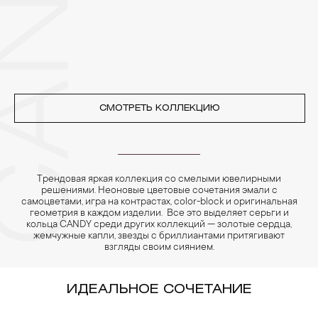
CANDY
реже одного раза в месяц, а также регулярно протирать их
фланелевой или замшевой салфеткой.
СМОТРЕТЬ КОЛЛЕКЦИЮ
Трендовая яркая коллекция со смелыми ювелирными
решениями. Неоновые цветовые сочетания эмали с
самоцветами, игра на контрастах, color-block и оригинальная
геометрия в каждом изделии. Все это выделяет серьги и
кольца CANDY среди других коллекций — золотые сердца,
жемчужные капли, звезды с бриллиантами притягивают
взгляды своим сиянием.
ИДЕАЛЬНОЕ СОЧЕТАНИЕ