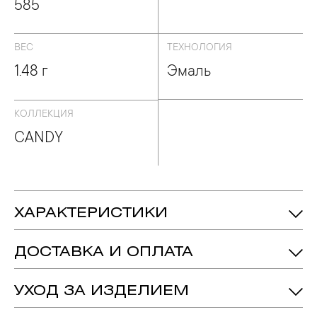
585
ВЕС
ТЕХНОЛОГИЯ
1.48 г
Эмаль
КОЛЛЕКЦИЯ
CANDY
ХАРАКТЕРИСТИКИ
1.48 гр.
Вес:
ДОСТАВКА И ОПЛАТА
Бриллиант - 4, огранка «Круг-57», цвет
Вставка:
камня 4, чистота камня 6, 0.122 crt
УХОД ЗА ИЗДЕЛИЕМ
Желтое Золото 585
Металл:
1. Важно помнить, что ювелирные изделия неизбежно