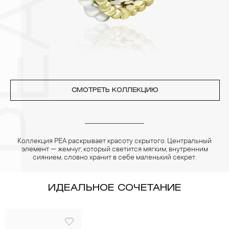
PEA
4. Специалисты обычно рекомендуют чистить украшения не
реже одного раза в месяц, а также регулярно протирать их
фланелевой или замшевой салфеткой.
СМОТРЕТЬ КОЛЛЕКЦИЮ
Коллекция PEA раскрывает красоту скрытого. Центральный
элемент — жемчуг, который светится мягким, внутренним
сиянием, словно хранит в себе маленький секрет.
ИДЕАЛЬНОЕ СОЧЕТАНИЕ