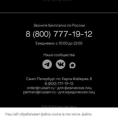
Звоните бесплатно по России
8 (800) 777-19-12
Ежедневно: с 10:00 до 22:00
Наши сообщества
Санкт-Петербург, пл. Карла Фаберже, 8
8 (800) 777-19-12
order@russam.ru - для физических лиц
partners@russam.ru - для юридических лиц
2026 © Русские самоцветы
Наш сайт обрабатывает файлы cookie (в том числе, файлы
Предложение не является публичной офертой. Цены на сайте и в розничной сети