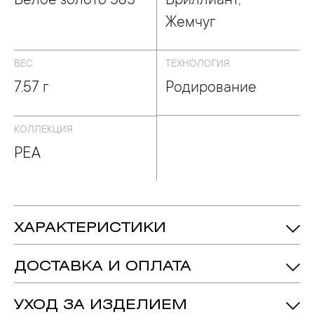
Белое золото 585
Бриллиант,
Жемчуг
ВЕС
ТЕХНОЛОГИЯ
7.57 г
Родирование
КОЛЛЕКЦИЯ
PEA
ХАРАКТЕРИСТИКИ
7.57 гр.
Вес:
ДОСТАВКА И ОПЛАТА
Бриллиант - Количество: 12, Форма:
Вставка:
«Круг-57»,
Цвет: 4 , Чистота: 6
Вес: 0.087 ct.
УХОД ЗА ИЗДЕЛИЕМ