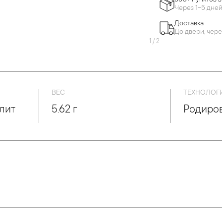
860+ пунктов 
Через 1-5 дне
Доставка
До двери, чере
1
/
2
ВЕС
ТЕХНОЛОГ
лит
5.62 г
Родиро