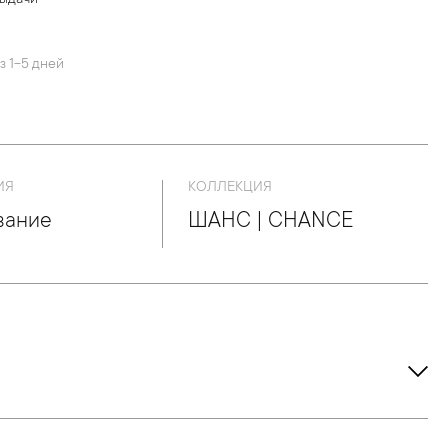
выдачи
й
з 1-5 дней
ИЯ
КОЛЛЕКЦИЯ
вание
ШАНС | CHANCE