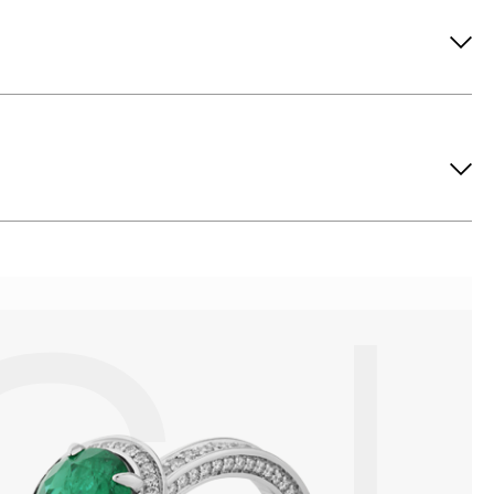
ов рекомендуется снимать во время занятий спортом, при
метических средств. Современные косметические средства
йствия серы покрываются коричневыми пятнами.Кроме того,
си жира и пыли часто разбалтываются и ломаются замки на
или оставить на нем царапины. Изделия с бриллиантами
 изделия. Также высокую влажность плохо переносят жемчуг,
ой или замшевой салфеткой.