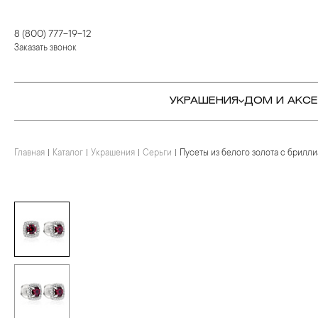
8 (800) 777-19-12
Заказать звонок
УКРАШЕНИЯ
ДОМ И АКС
Главная
Каталог
Украшения
Серьги
Пусеты из белого золота с брилли
КОЛЬЦА
СТОЛОВЫЕ ПРИБОРЫ
КОЛЬЦА
СЕРЬГИ
СЕРВИРОВКА СТОЛА
СЕРЬГИ
ПОДВЕСКИ И КРЕСТЫ
ДЛЯ ЧАЯ
БРАСЛЕТЫ
БРОШИ
ДЛЯ КОФЕ
КОЛЬЕ И ПОДВЕСКИ
КОЛЬЕ
БАР
БРОШИ
ЦЕПИ
ДЕТЯМ
КАМНЕРЕЗНОЕ
ИСКУССТВО