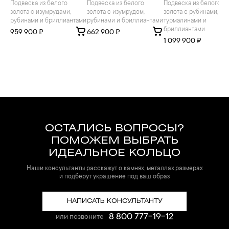
Подвеска из белого
Подвеска из белого
Подвеска из белого
золота с изумрудами,
золота с изумрудом,
золота с рубинами,
рубинами и бриллиантами
рубинами и бриллиантами
турмалинами и
бриллиантами
959 900 ₽
662 900 ₽
1 099 900 ₽
ОСТАЛИСЬ ВОПРОСЫ?
ПОМОЖЕМ ВЫБРАТЬ
ИДЕАЛЬНОЕ КОЛЬЦО
Наши консультанты расскажут о камнях, металлах,размерах
и подберут украшение под ваш образ
НАПИСАТЬ КОНСУЛЬТАНТУ
8 800 777-19-12
или позвоните