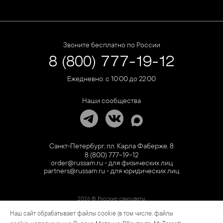
Звоните бесплатно по России
8 (800) 777-19-12
Ежедневно: с 10:00 до 22:00
Наши сообщества
Санкт-Петербург, пл. Карла Фаберже, 8
8 (800) 777-19-12
order@russam.ru - для физических лиц
partners@russam.ru - для юридических лиц
2026 © Русские самоцветы
Наш сайт обрабатывает файлы cookie (в том числе, файлы
Предложение не является публичной офертой. Цены на сайте и в розничной сети
могут отличаться. Информация на сайте о товаре носит рекламный характер и