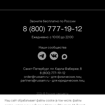
Звоните бесплатно по России
8 (800) 777-19-12
Ежедневно: с 10:00 до 22:00
Наши сообщества
Санкт-Петербург, пл. Карла Фаберже, 8
8 (800) 777-19-12
order@russam.ru - для физических лиц
partners@russam.ru - для юридических лиц
2026 © Русские самоцветы
Наш сайт обрабатывает файлы cookie (в том числе, файлы
Предложение не является публичной офертой. Цены на сайте и в розничной сети
могут отличаться. Информация на сайте о товаре носит рекламный характер и