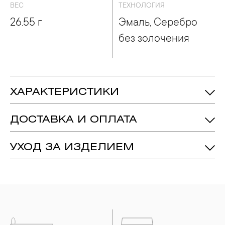
ВЕС
ТЕХНОЛОГИЯ
26.55 г
Эмаль, Серебро
без золочения
ХАРАКТЕРИСТИКИ
26.55 гр.
Вес:
ДОСТАВКА И ОПЛАТА
Серебро 925
Металл:
Эмаль, Серебро Без Золочения
Технология:
УХОД ЗА ИЗДЕЛИЕМ
1. Важно помнить, что ювелирные изделия неизбежно
вступают в реакцию с внешней средой. Изделия из
драгоценных металлов рекомендуется снимать во время
занятий спортом, при выполнении домашних работ с
использованием моющих средств, содержащих хлор и
активный кислород и при нанесении косметических
средств. Современные косметические средства содержат в