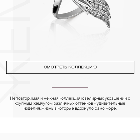
позолоченные изделия. Также высокую влажность плохо
переносят жемчуг, бирюза, малахит и янтарь.
4. Специалисты обычно рекомендуют чистить украшения не
реже одного раза в месяц, а также регулярно протирать их
фланелевой или замшевой салфеткой.
СМОТРЕТЬ КОЛЛЕКЦИЮ
Неповторимая и нежная коллекция ювелирных украшений с
крупным жемчугом различных оттенков - удивительные
изделия, жизнь в которые вдохнуло само море.