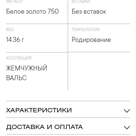
ЕМЧУЖНЫЙ ВАЛЬC
МЕТАЛЛ
ВСТАВКИ
Белое золото 750
Без вставок
ВЕС
ТЕХНОЛОГИЯ
14.36 г
Родирование
КОЛЛЕКЦИЯ
ЖЕМЧУЖНЫЙ
ВАЛЬC
ХАРАКТЕРИСТИКИ
14.36 гр.
Вес:
ДОСТАВКА И ОПЛАТА
Жемчуг - Количество: 1,
Вес: 3.960 ct.
Вставка: