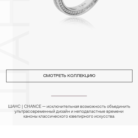
3. Ни в коем случае не храните украшения в ванной комнате.
Особенно беречь от воздействия влаги, необходимо
позолоченные изделия. Также высокую влажность плохо
переносят жемчуг, бирюза, малахит и янтарь.
4. Специалисты обычно рекомендуют чистить украшения не
реже одного раза в месяц, а также регулярно протирать их
фланелевой или замшевой салфеткой.
СМОТРЕТЬ КОЛЛЕКЦИЮ
ШАНС | CHANCE — исключительная возможность объединить
ультрасовременный дизайн и неподвластные времени
каноны классического ювелирного искусства.