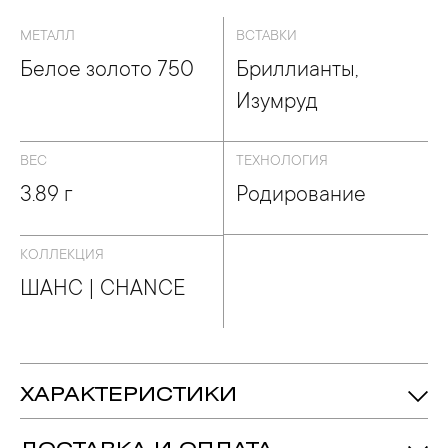
МЕТАЛЛ
ВСТАВКИ
Белое золото 750
Бриллианты,
Изумруд
ВЕС
ТЕХНОЛОГИЯ
3.89 г
Родирование
КОЛЛЕКЦИЯ
ШАНС | CHANCE
ХАРАКТЕРИСТИКИ
Изумруд - Количество: 1, Форма:
Вставка:
«Октагон»,