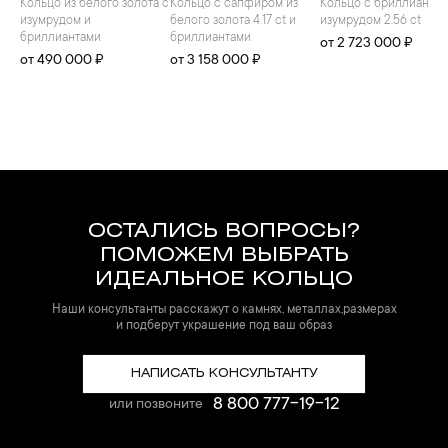
Кольцо из белого золота с
Кольцо с сапфиром из
Кольцо с бриллиантами и
изумрудом и
белого золота 4.17 ct и
изумрудом 2.56 ct
бриллиантами
бриллиантами
от 2 723 000 ₽
от 490 000 ₽
от 3 158 000 ₽
ОСТАЛИСЬ ВОПРОСЫ?
ПОМОЖЕМ ВЫБРАТЬ
ИДЕАЛЬНОЕ КОЛЬЦО
Наши консультанты расскажут о камнях, металлах,размерах
и подберут украшение под ваш образ
НАПИСАТЬ КОНСУЛЬТАНТУ
8 800 777-19-12
или позвоните