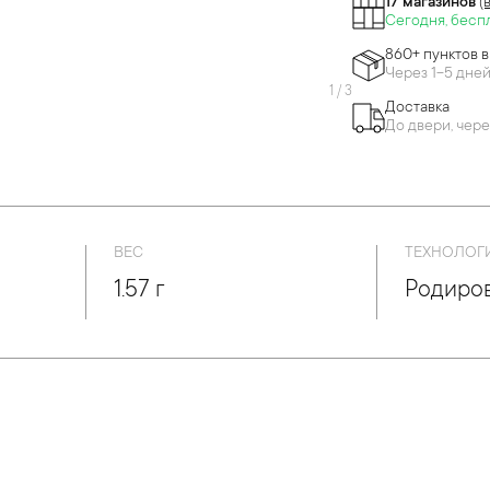
17 магазинов
(
Сегодня, бесп
860+ пунктов 
Через 1-5 дне
1
/
3
Доставка
До двери, чере
ВЕС
ТЕХНОЛОГ
1.57 г
Родиро