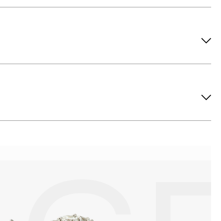
ов рекомендуется снимать во время занятий спортом, при
метических средств. Современные косметические средства
йствия серы покрываются коричневыми пятнами.Кроме того,
си жира и пыли часто разбалтываются и ломаются замки на
или оставить на нем царапины. Изделия с бриллиантами
 изделия. Также высокую влажность плохо переносят жемчуг,
ой или замшевой салфеткой.