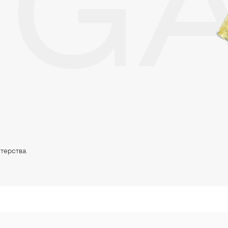
NG
терства.