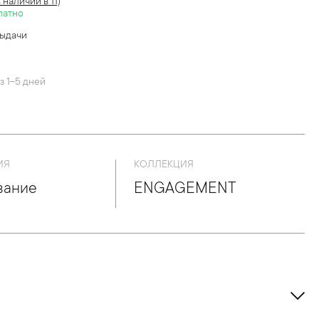
в наличии в 11)
латно
выдачи
й
з 1-5 дней
ИЯ
КОЛЛЕКЦИЯ
вание
ENGAGEMENT