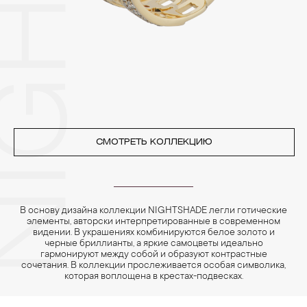
позолоченные изделия. Также высокую влажность плохо
переносят жемчуг, бирюза, малахит и янтарь.
4. Специалисты обычно рекомендуют чистить украшения не
реже одного раза в месяц, а также регулярно протирать их
фланелевой или замшевой салфеткой.
СМОТРЕТЬ КОЛЛЕКЦИЮ
В основу дизайна коллекции NIGHTSHADE легли готические
элементы, авторски интерпретированные в современном
видении. В украшениях комбинируются белое золото и
черные бриллианты, а яркие самоцветы идеально
гармонируют между собой и образуют контрастные
сочетания. В коллекции прослеживается особая символика,
которая воплощена в крестах-подвесках.