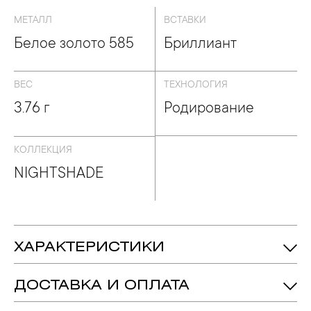
МЕТАЛЛ
ВСТАВКИ
Белое золото 585
Бриллиант
ВЕС
ТЕХНОЛОГИЯ
3.76 г
Родирование
КОЛЛЕКЦИЯ
NIGHTSHADE
ХАРАКТЕРИСТИКИ
3.76 гр.
Вес:
ДОСТАВКА И ОПЛАТА
Бриллиант - 7, огранка «Круг-57», цвет
Вставка:
камня 4, чистота камня 6, 0.027 crt