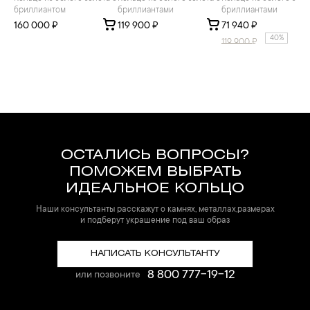
бриллиантом
бриллиантами
бриллиантами
160 000 ₽
119 900 ₽
71 940 ₽
40%
119 900
₽
ОСТАЛИСЬ ВОПРОСЫ?
ПОМОЖЕМ ВЫБРАТЬ
ИДЕАЛЬНОЕ КОЛЬЦО
Наши консультанты расскажут о камнях, металлах,размерах
и подберут украшение под ваш образ
НАПИСАТЬ КОНСУЛЬТАНТУ
8 800 777-19-12
или позвоните