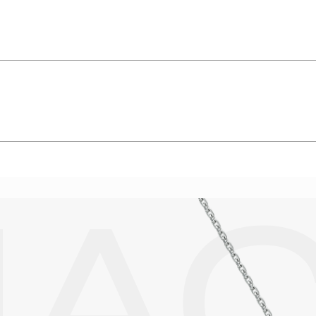
упают в реакцию с внешней средой. Изделия из драгоценных металл
дств, содержащих хлор и активный кислород и при нанесении кос
вызывает появление темного налета, а золотые украшения от возде
абиваются в микроцарапины и притягивают к себе пыль. Из-за сме
альных мешочках. Так будет меньше шансов повредить украшение 
е. Особенно беречь от воздействия влаги, необходимо позолоченные
реже одного раза в месяц, а также регулярно протирать их фланелев