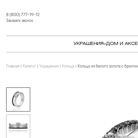
8 (800) 777-19-12
Заказать звонок
УКРАШЕНИЯ
ДОМ И АКС
Главная
Каталог
Украшения
Кольца
Кольцо из белого золота с брилл
КОЛЬЦА
СТОЛОВЫЕ ПРИБОРЫ
КОЛЬЦА
СЕРЬГИ
СЕРВИРОВКА СТОЛА
СЕРЬГИ
ПОДВЕСКИ И КРЕСТЫ
ДЛЯ ЧАЯ
БРАСЛЕТЫ
БРОШИ
ДЛЯ КОФЕ
КОЛЬЕ И ПОДВЕСКИ
КОЛЬЕ
БАР
БРОШИ
ЦЕПИ
ДЕТЯМ
КАМНЕРЕЗНОЕ
ИСКУССТВО