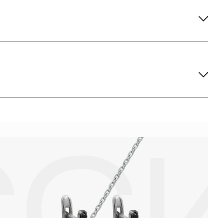
ов рекомендуется снимать во время занятий спортом, при
метических средств. Современные косметические средства
йствия серы покрываются коричневыми пятнами.Кроме того,
си жира и пыли часто разбалтываются и ломаются замки на
или оставить на нем царапины. Изделия с бриллиантами
 изделия. Также высокую влажность плохо переносят жемчуг,
ой или замшевой салфеткой.