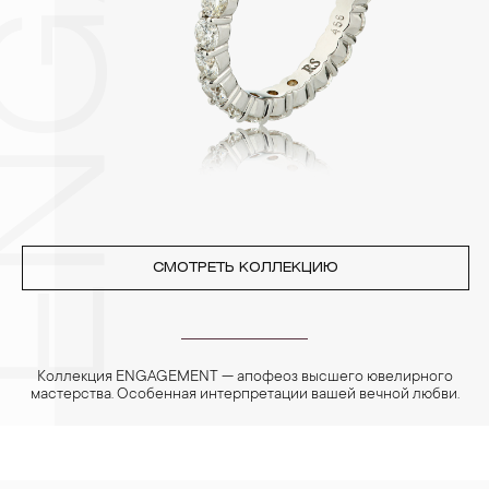
3. Ни в коем случае не храните украшения в ванной комнате.
Особенно беречь от воздействия влаги, необходимо
позолоченные изделия. Также высокую влажность плохо
переносят жемчуг, бирюза, малахит и янтарь.
4. Специалисты обычно рекомендуют чистить украшения не
реже одного раза в месяц, а также регулярно протирать их
фланелевой или замшевой салфеткой.
СМОТРЕТЬ КОЛЛЕКЦИЮ
Коллекция ENGAGEMENT — апофеоз высшего ювелирного
мастерства. Особенная интерпретации вашей вечной любви.