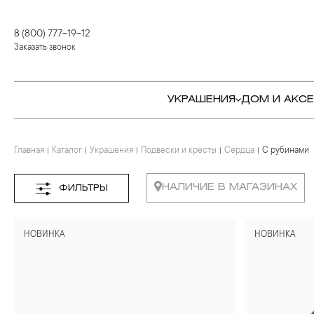
8 (800) 777-19-12
Заказать звонок
УКРАШЕНИЯ
ДОМ И АКС
Главная
Каталог
Украшения
Подвески и кресты
Сердца
С рубинами
КОЛЬЦА
СТОЛОВЫЕ ПРИБОРЫ
КОЛЬЦА
СЕРЬГИ
СЕРВИРОВКА СТОЛА
СЕРЬГИ
НАЛИЧИЕ В МАГАЗИНАХ
ФИЛЬТРЫ
ПОДВЕСКИ И КРЕСТЫ
ДЛЯ ЧАЯ
БРАСЛЕТЫ
НОВИНКА
НОВИНКА
БРОШИ
ДЛЯ КОФЕ
КОЛЬЕ И ПОДВЕСКИ
КОЛЬЕ
БАР
БРОШИ
ЦЕПИ
ДЕТЯМ
КАМНЕРЕЗНОЕ
ИСКУССТВО