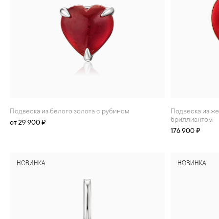
БРАСЛЕТЫ
ИНТЕРЬЕР
ДЕТЯМ
АКСЕССУАРЫ И
СУВЕНИРЫ
МУЖЧИНАМ
ХРУСТАЛЬ И ФАРФОР
Подвеска из белого золота с рубином
Подвеска из желтого золота с рубином и
бриллиантом
от 29 900 ₽
176 900 ₽
НОВИНКА
НОВИНКА