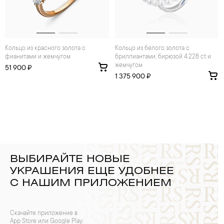
Кольцо из красного золота с
Кольцо из белого золота с
фианитами и жемчугом
бриллиантами, бирюзой 4.228 ct и
жемчугом
51 900 ₽
1 375 900 ₽
ВЫБИРАЙТЕ НОВЫЕ
УКРАШЕНИЯ ЕЩЕ УДОБНЕЕ
С НАШИМ ПРИЛОЖЕНИЕМ
Скачайте приложение в
App Store или Google Play: