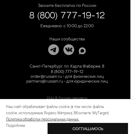
Звоните бесплатно по России
8 (800) 777-19-12
Ежедневно: с 10:00 до 22:00
Наши сообщества
Санкт-Петербург, пл. Карла Фаберже, 8
8 (800) 777-19-12
order@russam.ru - для физических лиц
partners@russam.ru - для юридических лиц
2026 © Русские самоцветы
Наш сайт обрабатывает файлы cookie (в том числе, файлы
Предложение не является публичной офертой. Цены на сайте и в розничной сети
могут отличаться. Информация на сайте о товаре носит рекламный характер и
cookie, используемые Яндекс Метрика, ВКонтакте, MyTarget).
расценивается как приглашение делать оферты на основании п.1 ст. 437
Политика обработки персональных данных
.
Гражданского кодекса РФ.
Подробнее
СОГЛАШАЮСЬ