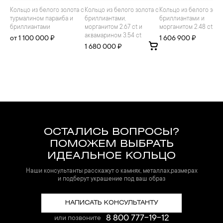
Кольцо из белого золота с
Кольцо из белого золота с
Кольцо из белого золота с
турмалином параиба и
бриллиантами,
бриллиантами и
бриллиантами
морганитом 2.67 ct и
морганитом 2.48 ct
аквамарином 3.54 ct
от 1 100 000 ₽
1 606 900 ₽
1 680 000 ₽
ОСТАЛИСЬ ВОПРОСЫ?
ПОМОЖЕМ ВЫБРАТЬ
ИДЕАЛЬНОЕ КОЛЬЦО
Наши консультанты расскажут о камнях, металлах,размерах
и подберут украшение под ваш образ
НАПИСАТЬ КОНСУЛЬТАНТУ
8 800 777-19-12
или позвоните