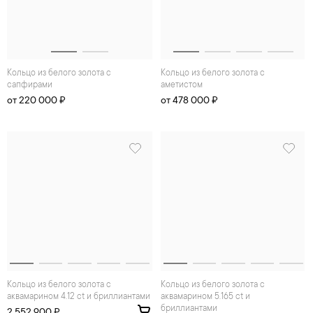
Кольцо из белого золота с
Кольцо из белого золота с
сапфирами
аметистом
от 220 000 ₽
от 478 000 ₽
Кольцо из белого золота с
Кольцо из белого золота с
аквамарином 4.12 ct и бриллиантами
аквамарином 5.165 ct и
бриллиантами