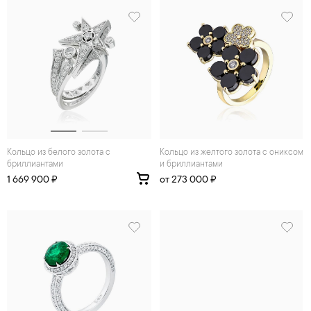
Кольцо из белого золота с
Кольцо из желтого золота с ониксом
бриллиантами
и бриллиантами
1 669 900 ₽
от 273 000 ₽