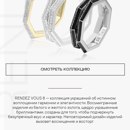
Особенно беречь от воздействия влаги, необходимо
позолоченные изделия. Также высокую влажность плохо
переносят жемчуг, бирюза, малахит и янтарь.
4. Специалисты обычно рекомендуют чистить украшения не
реже одного раза в месяц, а также регулярно протирать их
фланелевой или замшевой салфеткой.
СМОТРЕТЬ КОЛЛЕКЦИЮ
RENDEZ VOUS 8 — коллекция украшений об истинном
воплощении гармонии и элегантности. Восьмигранные
изделия из белого и желтого золота, щедро украшенные
бриллиантами, созданы для того, чтобы подчеркнуть
безупречный вкус и характер. Неповторимый дизайн изделий
вызовет восхищение и восторг.