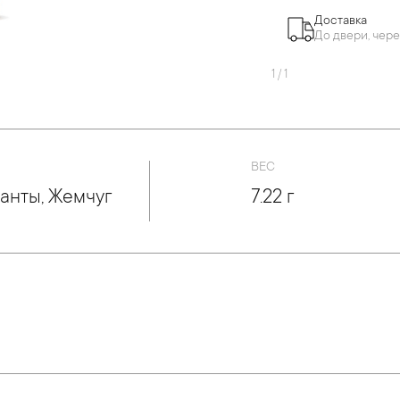
Доставка
До двери, чере
1
/
1
ВЕС
анты, Жемчуг
7.22 г