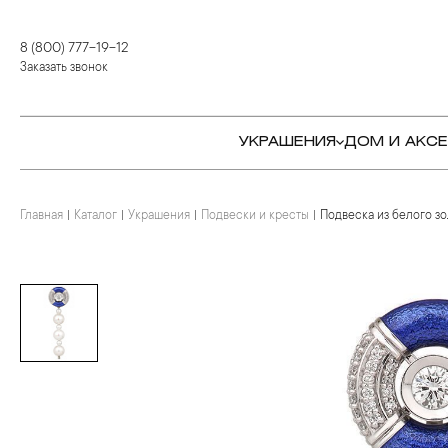
8 (800) 777-19-12
Заказать звонок
УКРАШЕНИЯ
ДОМ И АКС
Главная
Каталог
Украшения
Подвески и кресты
Подвеска из белого з
КОЛЬЦА
СТОЛОВЫЕ ПРИБОРЫ
КОЛЬЦА
СЕРЬГИ
СЕРВИРОВКА СТОЛА
СЕРЬГИ
ПОДВЕСКИ И КРЕСТЫ
ДЛЯ ЧАЯ
БРАСЛЕТЫ
БРОШИ
ДЛЯ КОФЕ
КОЛЬЕ И ПОДВЕСКИ
КОЛЬЕ
БАР
БРОШИ
ЦЕПИ
ДЕТЯМ
КАМНЕРЕЗНОЕ
ИСКУССТВО