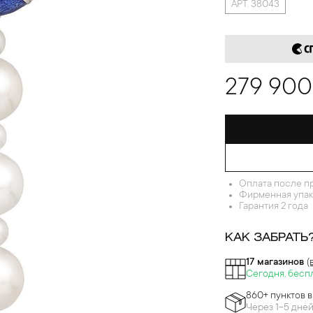
АРТ. 38043
279 900
Оплата после п
Фирменная упак
Гарантия 2 года
КАК ЗАБРАТЬ
17 магазинов
(
Сегодня, бесп
860+ пунктов 
Через 1-5 дне