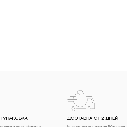
подробнее
обнее
упают в реакцию с внешней средой. Изделия из драгоценных металл
дств, содержащих хлор и активный кислород и при нанесении кос
вызывает появление темного налета, а золотые украшения от возде
абиваются в микроцарапины и притягивают к себе пыль. Из-за сме
альных мешочках. Так будет меньше шансов повредить украшение 
е. Особенно беречь от воздействия влаги, необходимо позолоченные
реже одного раза в месяц, а также регулярно протирать их фланелев
Я УПАКОВКА
ДОСТАВКА ОТ 2 ДНЕЙ