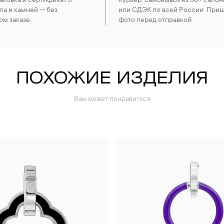
ковка и сертификат о
Курьер, самовывоз из 50+ салон
ла и камней — без
или СДЭК по всей России. При
ом заказе.
фото перед отправкой.
ПОХОЖИЕ ИЗДЕЛИЯ
Вам может понравиться