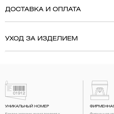
Вставка:
Бриллиант - Количество: 35,
Вес: 0.43ct.
Жемчуг - Количество: 6,
Вес: 3.11ct.
подр
ДОСТАВКА И ОПЛАТА
Металл:
Белое Золото 585
Технология:
Эмаль
УХОД ЗА ИЗДЕЛИЕМ
1. Важно помнить, что ювелирные изделия неизбежно вст
выполнении домашних работ с использованием моющих сре
содержат в своем составе серу. Она окисляет серебро и 
жирные кремы прочно оседают на поверхности металлов, з
ювелирных изделиях.
2. Храните ювелирные украшения в футлярах или специ
необходимо хранить отдельно от других камней.
3. Ни в коем случае не храните украшения в ванной комнат
бирюза, малахит и янтарь.
4. Специалисты обычно рекомендуют чистить украшения не 
УНИКАЛЬНЫЙ НОМЕР
ФИРМЕННА