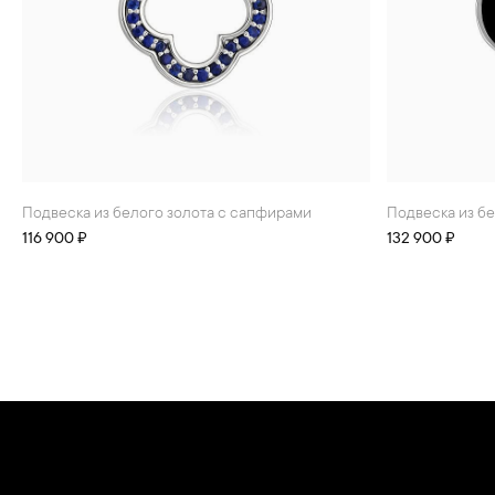
Подвеска из белого золота с сапфирами
Подвеска из б
116 900 ₽
132 900 ₽