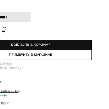
 ₽
ДОБАВИТЬ В КОРЗИНУ
ПРИМЕРИТЬ В МАГАЗИНЕ
римерки
овка в подарок
?
в наличии в 1)
латно
выдачи
й