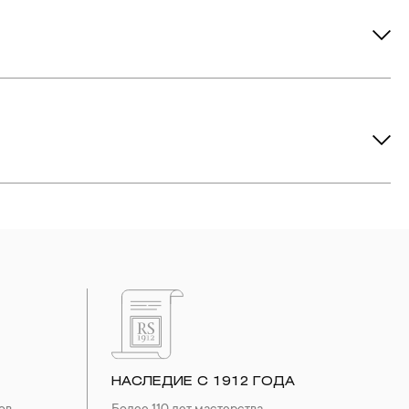
ов рекомендуется снимать во время занятий спортом, при
метических средств. Современные косметические средства
йствия серы покрываются коричневыми пятнами.Кроме того,
си жира и пыли часто разбалтываются и ломаются замки на
или оставить на нем царапины. Изделия с бриллиантами
 изделия. Также высокую влажность плохо переносят жемчуг,
ой или замшевой салфеткой.
НАСЛЕДИЕ С 1912 ГОДА