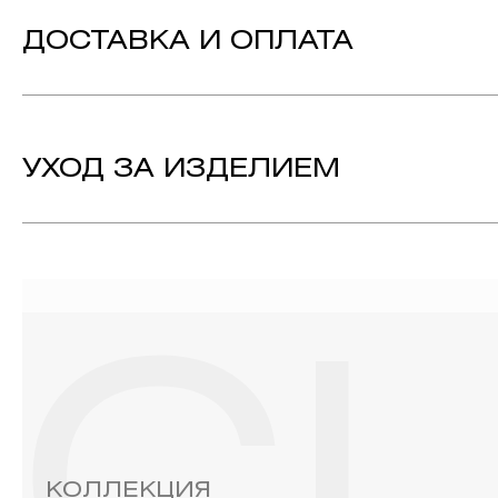
Вставка:
Сапфир - 28, огранка «Круг», цвет камня 2
ДОСТАВКА И ОПЛАТА
Металл:
Белое Золото 585
Технология:
Эмаль, Родирование
Коллекция:
CLOVER
УХОД ЗА ИЗДЕЛИЕМ
1. Важно помнить, что ювелирные изделия неизбежно вст
выполнении домашних работ с использованием моющих сре
содержат в своем составе серу. Она окисляет серебро и 
жирные кремы прочно оседают на поверхности металлов, з
ювелирных изделиях.
2. Храните ювелирные украшения в футлярах или специ
необходимо хранить отдельно от других камней.
3. Ни в коем случае не храните украшения в ванной комнат
бирюза, малахит и янтарь.
4. Специалисты обычно рекомендуют чистить украшения не 
КОЛЛЕКЦИЯ