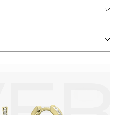
ов рекомендуется снимать во время занятий спортом, при
метических средств. Современные косметические средства
йствия серы покрываются коричневыми пятнами.Кроме того,
си жира и пыли часто разбалтываются и ломаются замки на
или оставить на нем царапины. Изделия с бриллиантами
 изделия. Также высокую влажность плохо переносят жемчуг,
ой или замшевой салфеткой.