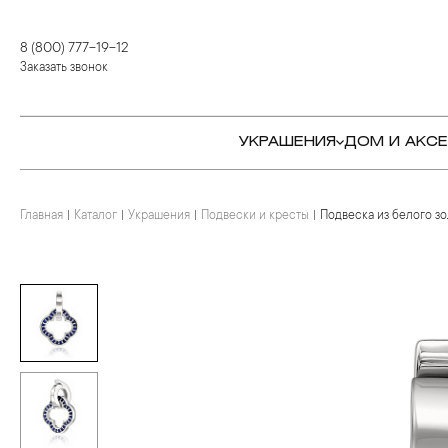
8 (800) 777-19-12
Заказать звонок
УКРАШЕНИЯ
ДОМ И АКС
Главная
Каталог
Украшения
Подвески и кресты
Подвеска из белого з
КОЛЬЦА
СТОЛОВЫЕ ПРИБОРЫ
КОЛЬЦА
СЕРЬГИ
СЕРВИРОВКА СТОЛА
СЕРЬГИ
ПОДВЕСКИ И КРЕСТЫ
ДЛЯ ЧАЯ
БРАСЛЕТЫ
БРОШИ
ДЛЯ КОФЕ
КОЛЬЕ И ПОДВЕСКИ
КОЛЬЕ
БАР
БРОШИ
ЦЕПИ
ДЕТЯМ
КАМНЕРЕЗНОЕ
ИСКУССТВО