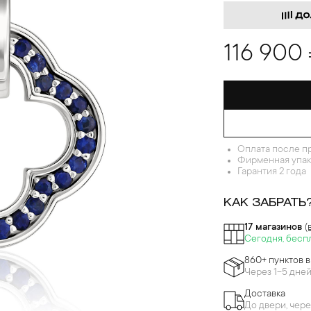
116 900
Оплата после п
Фирменная упак
Гарантия 2 года
КАК ЗАБРАТЬ
17 магазинов
(
Сегодня, бесп
860+ пунктов 
Через 1-5 дне
Доставка
До двери, чере