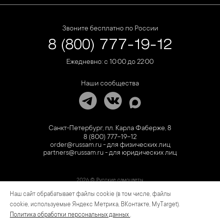
Звоните бесплатно по России
8 (800) 777-19-12
Ежедневно: с 10:00 до 22:00
Наши сообщества
Санкт-Петербург, пл. Карла Фаберже, 8
8 (800) 777-19-12
order@russam.ru - для физических лиц
partners@russam.ru - для юридических лиц
2026 © Русские самоцветы
Наш сайт обрабатывает файлы cookie (в том числе, файлы
Предложение не является публичной офертой. Цены на сайте и в розничной сети
могут отличаться. Информация на сайте о товаре носит рекламный характер и
cookie, используемые Яндекс Метрика, ВКонтакте, MyTarget).
расценивается как приглашение делать оферты на основании п.1 ст. 437
Политика обработки персональных данных
.