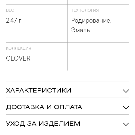
ВЕС
ТЕХНОЛОГИЯ
2.47 г
Родирование,
Эмаль
КОЛЛЕКЦИЯ
CLOVER
ХАРАКТЕРИСТИКИ
2.47 гр.
Вес:
ДОСТАВКА И ОПЛАТА
Бриллиант - 28, огранка «Круг-57», цвет
Вставка:
камня 4, чистота камня 6, 0.147 crt
УХОД ЗА ИЗДЕЛИЕМ
Белое Золото 585
Металл:
1. Важно помнить, что ювелирные изделия неизбежно