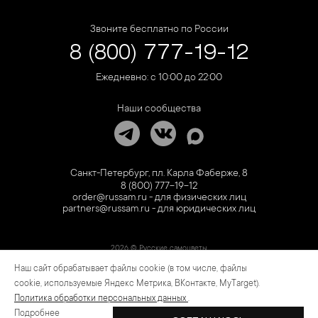
Звоните бесплатно по России
8 (800) 777-19-12
Ежедневно: с 10:00 до 22:00
Наши сообщества
Санкт-Петербург, пл. Карла Фаберже, 8
8 (800) 777-19-12
order@russam.ru - для физических лиц
partners@russam.ru - для юридических лиц
2026 © Русские самоцветы
Наш сайт обрабатывает файлы cookie (в том числе, файлы
Предложение не является публичной офертой. Цены на сайте и в розничной сети
могут отличаться. Информация на сайте о товаре носит рекламный характер и
cookie, используемые Яндекс Метрика, ВКонтакте, MyTarget).
расценивается как приглашение делать оферты на основании п.1 ст. 437
Политика обработки персональных данных
.
Гражданского кодекса РФ.
Подробнее