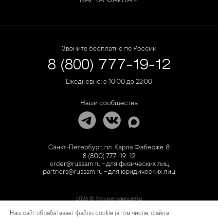
КАРТА САЙТА
Звоните бесплатно по России
8 (800) 777-19-12
Ежедневно: с 10:00 до 22:00
Наши сообщества
Санкт-Петербург, пл. Карла Фаберже, 8
8 (800) 777-19-12
order@russam.ru - для физических лиц
partners@russam.ru - для юридических лиц
2026 © Русские самоцветы
Наш сайт обрабатывает файлы cookie (в том числе, файлы
Предложение не является публичной офертой. Цены на сайте и в розничной сети