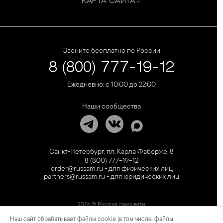
КАРТА САЙТА
Звоните бесплатно по России
8 (800) 777-19-12
Ежедневно: с 10:00 до 22:00
Наши сообщества
Санкт-Петербург, пл. Карла Фаберже, 8
8 (800) 777-19-12
order@russam.ru - для физических лиц
partners@russam.ru - для юридических лиц
2026 © Русские самоцветы
Наш сайт обрабатывает файлы cookie (в том числе, файлы
Предложение не является публичной офертой. Цены на сайте и в розничной сети