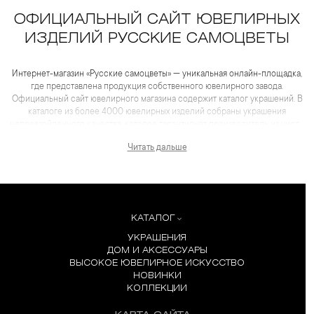
ОФИЦИАЛЬНЫЙ САЙТ ЮВЕЛИРНЫХ
ИЗДЕЛИЙ РУССКИЕ САМОЦВЕТЫ
Интернет-магазин «Русские самоцветы» — уникальная онлайн-площадка,
где представлена продукция собственного ювелирного завода.
Официальный сайт ювелирного магазина содержит каталог украшений. В
каталоге из более 4000 ювелирных изделий собраны украшения
непревзойденного качества, которое гарантирует производитель из числа
лидеров отрасли. Для каждого товара представлены не только
Читать дальше
качественные фотографии и видеоматериалы, но и
максимум полезной информации, которая помогает сделать выбор еще
более комфортным, чем в салоне.
КАТАЛОГ
УКРАШЕНИЯ
ДОМ И АКСЕССУАРЫ
ВЫСОКОЕ ЮВЕЛИРНОЕ ИСКУССТВО
НОВИНКИ
КОЛЛЕКЦИИ