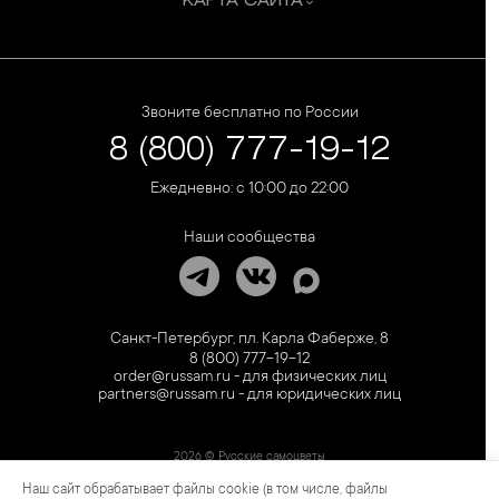
КАРТА САЙТА
Звоните бесплатно по России
8 (800) 777-19-12
Ежедневно: с 10:00 до 22:00
Наши сообщества
Санкт-Петербург, пл. Карла Фаберже, 8
8 (800) 777-19-12
order@russam.ru - для физических лиц
partners@russam.ru - для юридических лиц
2026 © Русские самоцветы
Наш сайт обрабатывает файлы cookie (в том числе, файлы
Предложение не является публичной офертой. Цены на сайте и в розничной сети