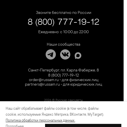
Звоните бесплатно по России
8 (800) 777-19-12
Ежедневно: с 10:00 до 22:00
Наши сообщества
Санкт-Петербург, пл. Карла Фаберже, 8
8 (800) 777-19-12
order@russam.ru - для физических лиц
partners@russam.ru - для юридических лиц
2026 © Русские самоцветы
Наш сайт обрабатывает файлы cookie (в том числе, файлы
Предложение не является публичной офертой. Цены на сайте и в розничной сети
могут отличаться. Информация на сайте о товаре носит рекламный характер и
cookie, используемые Яндекс Метрика, ВКонтакте, MyTarget).
расценивается как приглашение делать оферты на основании п.1 ст. 437
Политика обработки персональных данных
.
Гражданского кодекса РФ.
Подробнее