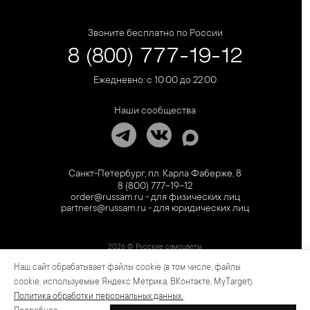
Звоните бесплатно по России
8 (800) 777-19-12
Ежедневно: с 10:00 до 22:00
Наши сообщества
Санкт-Петербург, пл. Карла Фаберже, 8
8 (800) 777-19-12
order@russam.ru - для физических лиц
partners@russam.ru - для юридических лиц
2026 © Русские самоцветы
Наш сайт обрабатывает файлы cookie (в том числе, файлы
Предложение не является публичной офертой. Цены на сайте и в розничной сети
могут отличаться. Информация на сайте о товаре носит рекламный характер и
cookie, используемые Яндекс Метрика, ВКонтакте, MyTarget).
расценивается как приглашение делать оферты на основании п.1 ст. 437
Политика обработки персональных данных
.
Гражданского кодекса РФ.