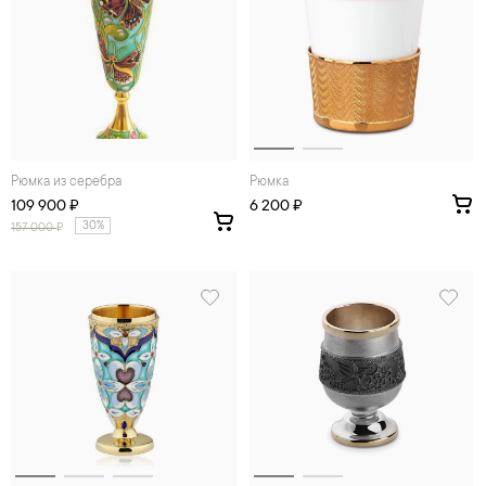
Рюмка из серебра
Рюмка
109 900 ₽
6 200 ₽
30%
157 000
₽