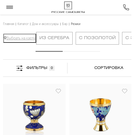
Главная
Каталог
Дом и аксессуары
Бар
Рюмки
ИЗ СЕРЕБРА
С ПОЗОЛОТОЙ
С 
Выбрать на карте
ФИЛЬТРЫ
СОРТИРОВКА
0