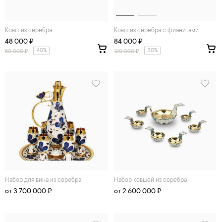
Ковш из серебра
Ковш из серебра с фианитами
48 000 ₽
84 000 ₽
40%
30%
80 000
₽
120 000
₽
Набор для вина из серебра
Набор ковшей из серебра
от 3 700 000 ₽
от 2 600 000 ₽