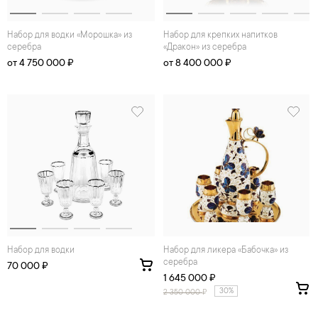
Набор для водки «Морошка» из
Набор для крепких напитков
серебра
«Дракон» из серебра
от 4 750 000 ₽
от 8 400 000 ₽
Набор для водки
Набор для ликера «Бабочка» из
серебра
70 000 ₽
1 645 000 ₽
30%
2 350 000
₽