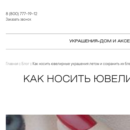
8 (800) 777-19-12
Заказать звонок
УКРАШЕНИЯ
ДОМ И АКС
Главная
КОЛЬЦА
СТОЛОВЫЕ ПРИБОРЫ
КОЛЬЦА
Блог
Как носить ювелирные украшения летом и сохранить их бл
СЕРЬГИ
СЕРВИРОВКА СТОЛА
СЕРЬГИ
КАК НОСИТЬ ЮВЕЛ
ПОДВЕСКИ И КРЕСТЫ
ДЛЯ ЧАЯ
БРАСЛЕТЫ
БРОШИ
ДЛЯ КОФЕ
КОЛЬЕ И ПОДВЕСКИ
КОЛЬЕ
БАР
БРОШИ
ЦЕПИ
ДЕТЯМ
КАМНЕРЕЗНОЕ
ИСКУССТВО