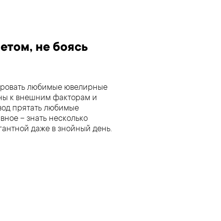
етом, не боясь
трировать любимые ювелирные
ны к внешним факторам и
овод прятать любимые
вное – знать несколько
гантной даже в знойный день.