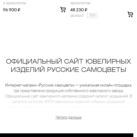
и хризолитом
хризолитом
96 900 ₽
48 230 ₽
30%
68 900
₽
ОФИЦИАЛЬНЫЙ САЙТ ЮВЕЛИРНЫХ
ИЗДЕЛИЙ РУССКИЕ САМОЦВЕТЫ
Интернет-магазин «Русские самоцветы» — уникальная онлайн-площадка,
где представлена продукция собственного ювелирного завода.
Официальный сайт ювелирного магазина содержит каталог украшений. В
каталоге из более 4000 ювелирных изделий собраны украшения
непревзойденного качества, которое гарантирует производитель из числа
лидеров отрасли. Для каждого товара представлены не только
Читать дальше
качественные фотографии и видеоматериалы, но и
максимум полезной информации, которая помогает сделать выбор еще
более комфортным, чем в салоне.