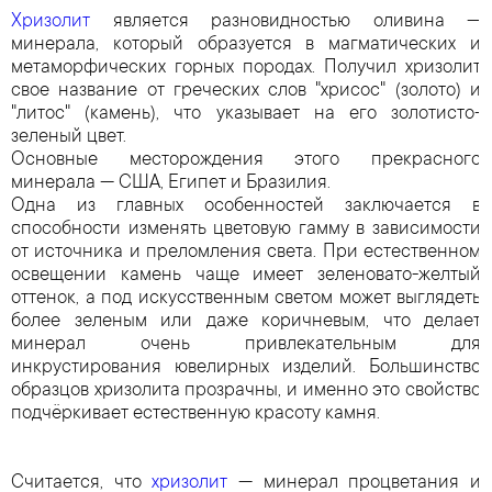
Хризолит
является разновидностью оливина —
минерала, который образуется в магматических и
метаморфических горных породах. Получил хризолит
свое название от греческих слов "хрисос" (золото) и
"литос" (камень), что указывает на его золотисто-
зеленый цвет.
Основные месторождения этого прекрасного
минерала — США, Египет и Бразилия.
Одна из главных особенностей заключается в
способности изменять цветовую гамму в зависимости
от источника и преломления света. При естественном
освещении камень чаще имеет зеленовато-желтый
оттенок, а под искусственным светом может выглядеть
более зеленым или даже коричневым, что делает
минерал очень привлекательным для
инкрустирования ювелирных изделий. Большинство
образцов хризолита прозрачны, и именно это свойство
подчёркивает естественную красоту камня.
Считается, что
хризолит
— минерал процветания и