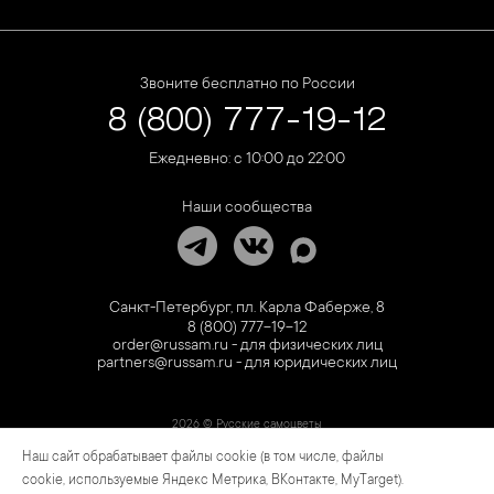
Звоните бесплатно по России
8 (800) 777-19-12
Ежедневно: с 10:00 до 22:00
Наши сообщества
Санкт-Петербург, пл. Карла Фаберже, 8
8 (800) 777-19-12
order@russam.ru - для физических лиц
partners@russam.ru - для юридических лиц
2026 © Русские самоцветы
Наш сайт обрабатывает файлы cookie (в том числе, файлы
Предложение не является публичной офертой. Цены на сайте и в розничной сети
могут отличаться. Информация на сайте о товаре носит рекламный характер и
cookie, используемые Яндекс Метрика, ВКонтакте, MyTarget).