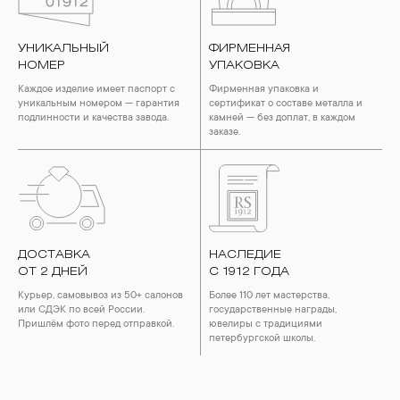
воздействия серы покрываются коричневыми
пятнами.Кроме того, жирные кремы прочно оседают на
поверхности металлов, забиваются в микроцарапины и
УНИКАЛЬНЫЙ
ФИРМЕННАЯ
притягивают к себе пыль. Из-за смеси жира и пыли часто
НОМЕР
УПАКОВКА
разбалтываются и ломаются замки на ювелирных изделиях.
Каждое изделие имеет паспорт с
Фирменная упаковка и
2. Храните ювелирные украшения в футлярах или
уникальным номером — гарантия
сертификат о составе металла и
специальных мешочках. Так будет меньше шансов
подлинности и качества завода.
камней — без доплат, в каждом
повредить украшение или оставить на нем царапины.
заказе.
Изделия с бриллиантами необходимо хранить отдельно от
других камней.
3. Ни в коем случае не храните украшения в ванной комнате.
Особенно беречь от воздействия влаги, необходимо
позолоченные изделия. Также высокую влажность плохо
переносят жемчуг, бирюза, малахит и янтарь.
ДОСТАВКА
НАСЛЕДИЕ
4. Специалисты обычно рекомендуют чистить украшения не
ОТ 2 ДНЕЙ
реже одного раза в месяц, а также регулярно протирать их
С 1912 ГОДА
фланелевой или замшевой салфеткой.
Курьер, самовывоз из 50+ салонов
Более 110 лет мастерства,
или СДЭК по всей России.
государственные награды,
Пришлём фото перед отправкой.
ювелиры с традициями
петербургской школы.