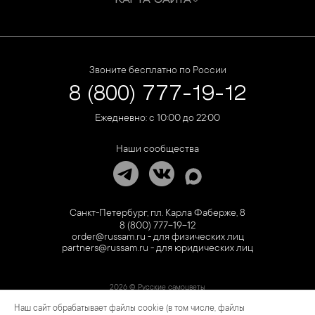
КАРТА САЙТА
Звоните бесплатно по России
8 (800) 777-19-12
Ежедневно: с 10:00 до 22:00
Наши сообщества
Санкт-Петербург, пл. Карла Фаберже, 8
8 (800) 777-19-12
order@russam.ru - для физических лиц
partners@russam.ru - для юридических лиц
2026 © Русские самоцветы
Наш сайт обрабатывает файлы cookie (в том числе, файлы
Предложение не является публичной офертой. Цены на сайте и в розничной сети