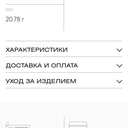
ВЕС
20.78 г
ХАРАКТЕРИСТИКИ
20.78 гр.
Вес:
ДОСТАВКА И ОПЛАТА
150 мм
Диаметр:
Серебро 925
Металл:
УХОД ЗА ИЗДЕЛИЕМ
1. Важно помнить, что ювелирные изделия неизбежно
вступают в реакцию с внешней средой. Изделия из
драгоценных металлов рекомендуется снимать во время
занятий спортом, при выполнении домашних работ с
использованием моющих средств, содержащих хлор и
активный кислород и при нанесении косметических
средств. Современные косметические средства содержат в
своем составе серу. Она окисляет серебро и вызывает