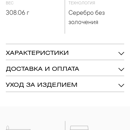
ВЕС
ТЕХНОЛОГИЯ
308.06 г
Серебро без
золочения
ХАРАКТЕРИСТИКИ
308.06 гр.
Вес:
ДОСТАВКА И ОПЛАТА
Серебро 925
Металл:
Серебро Без Золочения
Технология:
УХОД ЗА ИЗДЕЛИЕМ
1. Важно помнить, что ювелирные изделия неизбежно
вступают в реакцию с внешней средой. Изделия из
драгоценных металлов рекомендуется снимать во время
занятий спортом, при выполнении домашних работ с
использованием моющих средств, содержащих хлор и
активный кислород и при нанесении косметических
средств. Современные косметические средства содержат в