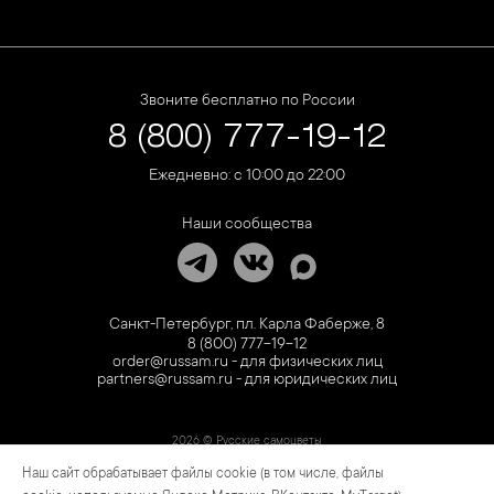
Звоните бесплатно по России
8 (800) 777-19-12
Ежедневно: с 10:00 до 22:00
Наши сообщества
Санкт-Петербург, пл. Карла Фаберже, 8
8 (800) 777-19-12
order@russam.ru - для физических лиц
partners@russam.ru - для юридических лиц
2026 © Русские самоцветы
Наш сайт обрабатывает файлы cookie (в том числе, файлы
Предложение не является публичной офертой. Цены на сайте и в розничной сети
могут отличаться. Информация на сайте о товаре носит рекламный характер и