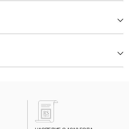
ов рекомендуется снимать во время занятий спортом, при
метических средств. Современные косметические средства
йствия серы покрываются коричневыми пятнами.Кроме того,
си жира и пыли часто разбалтываются и ломаются замки на
или оставить на нем царапины. Изделия с бриллиантами
 изделия. Также высокую влажность плохо переносят жемчуг,
ой или замшевой салфеткой.