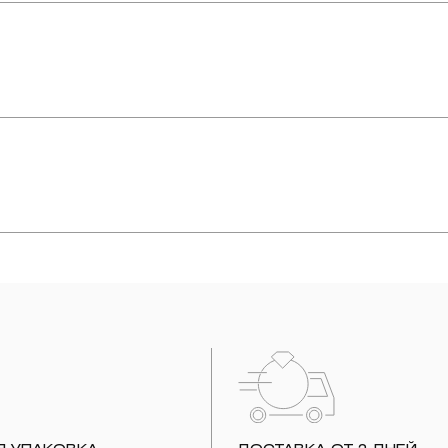
упают в реакцию с внешней средой. Изделия из драгоценных металл
дств, содержащих хлор и активный кислород и при нанесении кос
вызывает появление темного налета, а золотые украшения от возде
абиваются в микроцарапины и притягивают к себе пыль. Из-за сме
альных мешочках. Так будет меньше шансов повредить украшение 
е. Особенно беречь от воздействия влаги, необходимо позолоченные
реже одного раза в месяц, а также регулярно протирать их фланелев