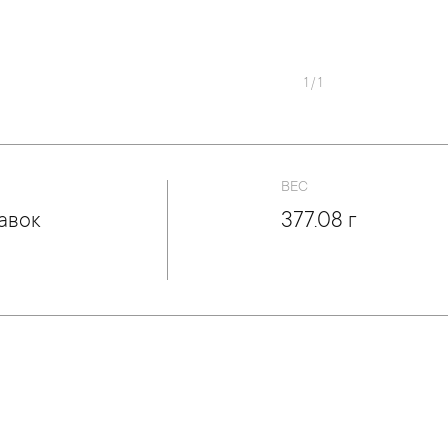
1
/
1
ВЕС
авок
377.08 г