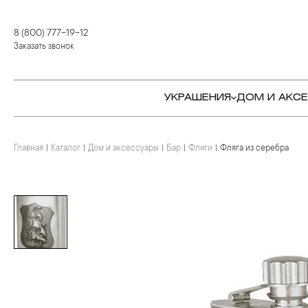
8 (800) 777-19-12
Заказать звонок
УКРАШЕНИЯ
ДОМ И АКС
Главная
Каталог
Дом и аксессуары
Бар
Фляги
Фляга из серебра
КОЛЬЦА
СТОЛОВЫЕ ПРИБОРЫ
КОЛЬЦА
СЕРЬГИ
СЕРВИРОВКА СТОЛА
СЕРЬГИ
ПОДВЕСКИ И КРЕСТЫ
ДЛЯ ЧАЯ
БРАСЛЕТЫ
БРОШИ
ДЛЯ КОФЕ
КОЛЬЕ И ПОДВЕСКИ
КОЛЬЕ
БАР
БРОШИ
ЦЕПИ
ДЕТЯМ
КАМНЕРЕЗНОЕ
ИСКУССТВО