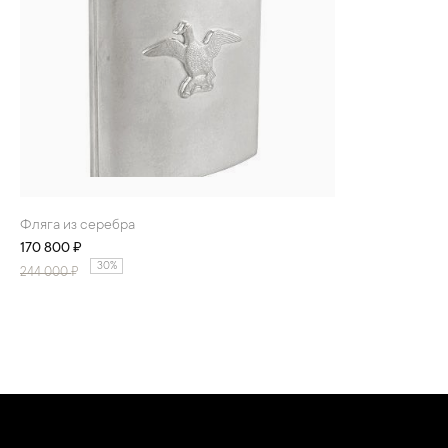
Фляга из серебра
170 800 ₽
30%
244 000
₽