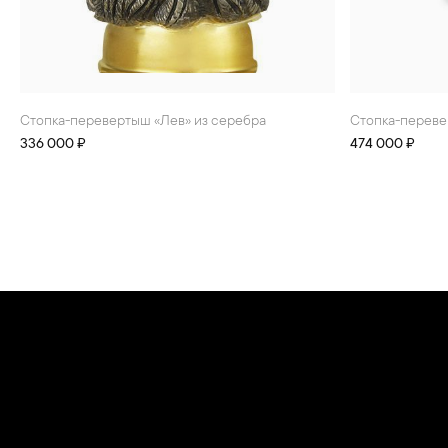
стопка-перевертыш «Лев» из серебра
стопка-перев
336 000 ₽
474 000 ₽