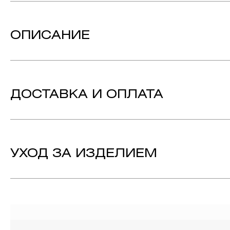
Вес:
161.76 гр.
Объем:
55 мм
ОПИСАНИЕ
Металл:
Серебро 925
Технология:
Золочение (позолота), Чернение По С
Петр Великий очень любил веселые пиры и не терпел, когд
Коллекция:
СТОПКИ-ПЕРЕВЕРТЫШИ
поставить на стол, только полностью осушив и перевернув.
Императорский ювелирный дом «Русские самоцветы» соз
вручную, прорабатывая каждую деталь столь искусно, что ш
ДОСТАВКА И ОПЛАТА
Уникальные стопки-перевертыши созданы для тех, кто умеет
УХОД ЗА ИЗДЕЛИЕМ
1. Важно помнить, что ювелирные изделия неизбежно вст
выполнении домашних работ с использованием моющих сре
содержат в своем составе серу. Она окисляет серебро и 
жирные кремы прочно оседают на поверхности металлов, з
ювелирных изделиях.