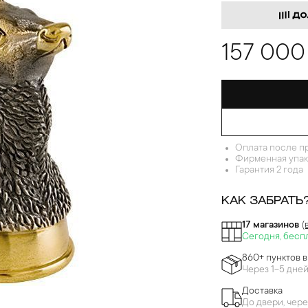
157 000
Оплата после п
Фирменная упак
Гарантия 2 года
КАК ЗАБРАТЬ
17 магазинов
(
Сегодня, бесп
860+ пунктов 
Через 1-5 дне
Доставка
До двери, чере