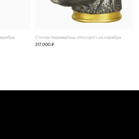
серебра
стопка-перевертыш «Носорог» из серебра
317 000 ₽