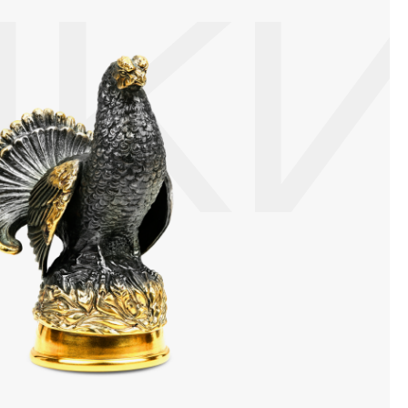
или оставить на нем царапины. Изделия с бриллиантами
ПК
 изделия. Также высокую влажность плохо переносят жемчуг,
ой или замшевой салфеткой.