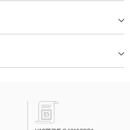
ов рекомендуется снимать во время занятий спортом, при
метических средств. Современные косметические средства
йствия серы покрываются коричневыми пятнами.Кроме того,
си жира и пыли часто разбалтываются и ломаются замки на
или оставить на нем царапины. Изделия с бриллиантами
 изделия. Также высокую влажность плохо переносят жемчуг,
ой или замшевой салфеткой.