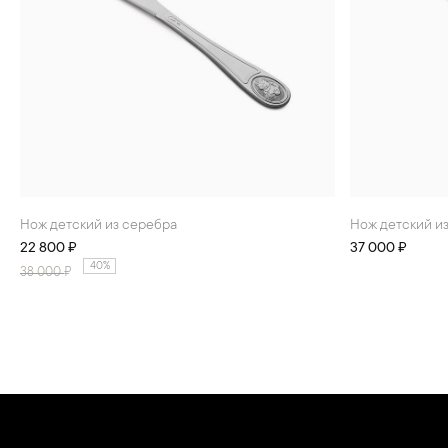
Нож детский из серебра
Нож детский и
22 800 ₽
37 000 ₽
40%
38 000
₽