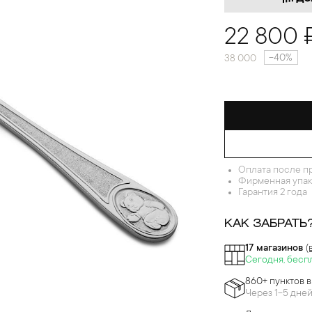
22 800 
-40%
38 000
Оплата после п
Фирменная упак
Гарантия 2 года
КАК ЗАБРАТЬ
17 магазинов
(
Сегодня, бесп
860+ пунктов 
Через 1-5 дне