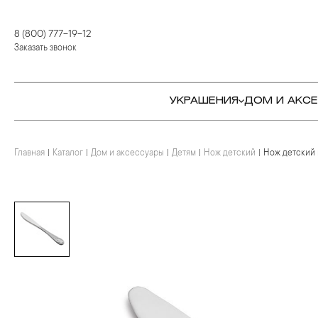
8 (800) 777-19-12
Заказать звонок
УКРАШЕНИЯ
ДОМ И АКС
Главная
Каталог
Дом и аксессуары
Детям
Нож детский
Нож детский 
КОЛЬЦА
СТОЛОВЫЕ ПРИБОРЫ
КОЛЬЦА
СЕРЬГИ
СЕРВИРОВКА СТОЛА
СЕРЬГИ
ПОДВЕСКИ И КРЕСТЫ
ДЛЯ ЧАЯ
БРАСЛЕТЫ
БРОШИ
ДЛЯ КОФЕ
КОЛЬЕ И ПОДВЕСКИ
КОЛЬЕ
БАР
БРОШИ
ЦЕПИ
ДЕТЯМ
КАМНЕРЕЗНОЕ
ИСКУССТВО