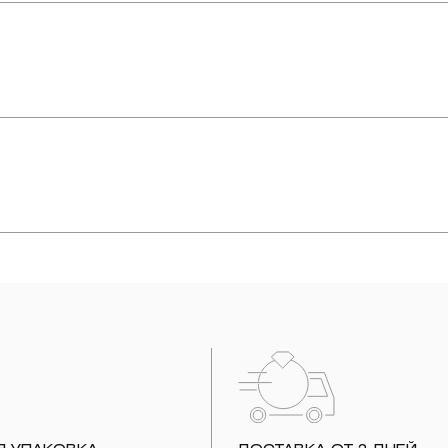
упают в реакцию с внешней средой. Изделия из драгоценных металл
дств, содержащих хлор и активный кислород и при нанесении кос
вызывает появление темного налета, а золотые украшения от возде
абиваются в микроцарапины и притягивают к себе пыль. Из-за сме
альных мешочках. Так будет меньше шансов повредить украшение 
е. Особенно беречь от воздействия влаги, необходимо позолоченные
реже одного раза в месяц, а также регулярно протирать их фланелев