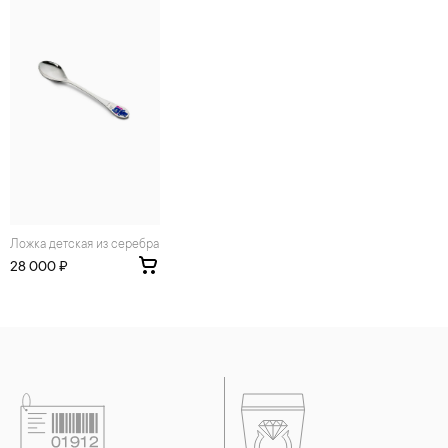
средств. Современные косметические средства содержат в
своем составе серу. Она окисляет серебро и вызывает
появление темного налета, а золотые украшения от
воздействия серы покрываются коричневыми
пятнами.Кроме того, жирные кремы прочно оседают на
поверхности металлов, забиваются в микроцарапины и
притягивают к себе пыль. Из-за смеси жира и пыли часто
разбалтываются и ломаются замки на ювелирных изделиях.
2. Храните ювелирные украшения в футлярах или
специальных мешочках. Так будет меньше шансов
повредить украшение или оставить на нем царапины.
Изделия с бриллиантами необходимо хранить отдельно от
других камней.
Ложка детская из серебра
3. Ни в коем случае не храните украшения в ванной комнате.
28 000 ₽
Особенно беречь от воздействия влаги, необходимо
позолоченные изделия. Также высокую влажность плохо
переносят жемчуг, бирюза, малахит и янтарь.
4. Специалисты обычно рекомендуют чистить украшения не
реже одного раза в месяц, а также регулярно протирать их
фланелевой или замшевой салфеткой.