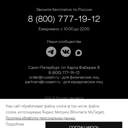
Звоните бесплатно по России
8 (800) 777-19-12
Ежедневно: с 10:00 до 22:00
Наши сообщества
Санкт-Петербург, пл. Карла Фаберже, 8
8 (800) 777-19-12
order@russam.ru - для физических лиц
partners@russam.ru - для юридических лиц
2026 © Русские самоцветы
Наш сайт обрабатывает файлы cookie (в том числе, файлы
Предложение не является публичной офертой. Цены на сайте и в розничной сети
могут отличаться. Информация на сайте о товаре носит рекламный характер и
cookie, используемые Яндекс Метрика, ВКонтакте, MyTarget).
расценивается как приглашение делать оферты на основании п.1 ст. 437
Политика обработки персональных данных
.
Гражданского кодекса РФ.
Подробнее
СОГЛАШАЮСЬ