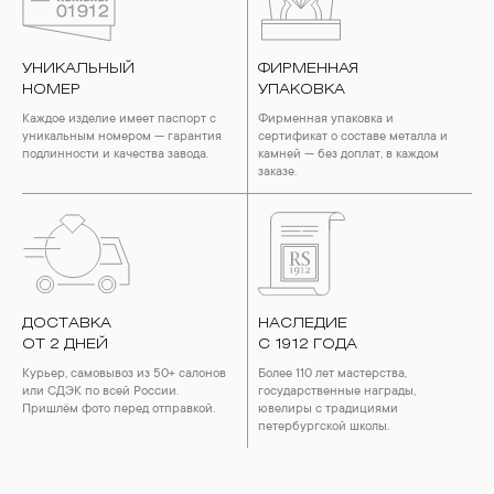
воздействия серы покрываются коричневыми
пятнами.Кроме того, жирные кремы прочно оседают на
поверхности металлов, забиваются в микроцарапины и
УНИКАЛЬНЫЙ
ФИРМЕННАЯ
притягивают к себе пыль. Из-за смеси жира и пыли часто
НОМЕР
УПАКОВКА
разбалтываются и ломаются замки на ювелирных изделиях.
Каждое изделие имеет паспорт с
Фирменная упаковка и
2. Храните ювелирные украшения в футлярах или
уникальным номером — гарантия
сертификат о составе металла и
специальных мешочках. Так будет меньше шансов
подлинности и качества завода.
камней — без доплат, в каждом
повредить украшение или оставить на нем царапины.
заказе.
Изделия с бриллиантами необходимо хранить отдельно от
других камней.
3. Ни в коем случае не храните украшения в ванной комнате.
Особенно беречь от воздействия влаги, необходимо
позолоченные изделия. Также высокую влажность плохо
переносят жемчуг, бирюза, малахит и янтарь.
ДОСТАВКА
НАСЛЕДИЕ
4. Специалисты обычно рекомендуют чистить украшения не
ОТ 2 ДНЕЙ
реже одного раза в месяц, а также регулярно протирать их
С 1912 ГОДА
фланелевой или замшевой салфеткой.
Курьер, самовывоз из 50+ салонов
Более 110 лет мастерства,
или СДЭК по всей России.
государственные награды,
Пришлём фото перед отправкой.
ювелиры с традициями
петербургской школы.