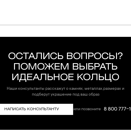
упают в реакцию с внешней средой. Изделия из драгоценных металл
дств, содержащих хлор и активный кислород и при нанесении кос
вызывает появление темного налета, а золотые украшения от возде
абиваются в микроцарапины и притягивают к себе пыль. Из-за сме
ОСТАЛИСЬ ВОПРОСЫ?
альных мешочках. Так будет меньше шансов повредить украшение 
ПОМОЖЕМ ВЫБРАТЬ
е. Особенно беречь от воздействия влаги, необходимо позолоченные
ИДЕАЛЬНОЕ КОЛЬЦО
реже одного раза в месяц, а также регулярно протирать их фланелев
Наши консультанты расскажут о камнях, металлах,размерах и
подберут украшение под ваш образ
8 800 777-1
или позвоните
НАПИСАТЬ КОНСУЛЬТАНТУ