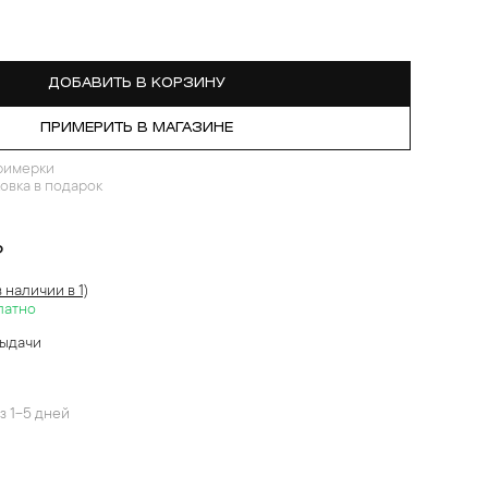
ДОБАВИТЬ В КОРЗИНУ
ПРИМЕРИТЬ В МАГАЗИНЕ
римерки
овка в подарок
?
в наличии в 1)
латно
выдачи
й
з 1-5 дней