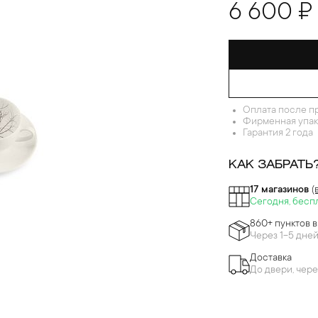
6 600 ₽
Оплата после п
Фирменная упак
Гарантия 2 года
КАК ЗАБРАТЬ
17 магазинов
(
Сегодня, бесп
860+ пунктов 
Через 1-5 дне
Доставка
До двери, чере