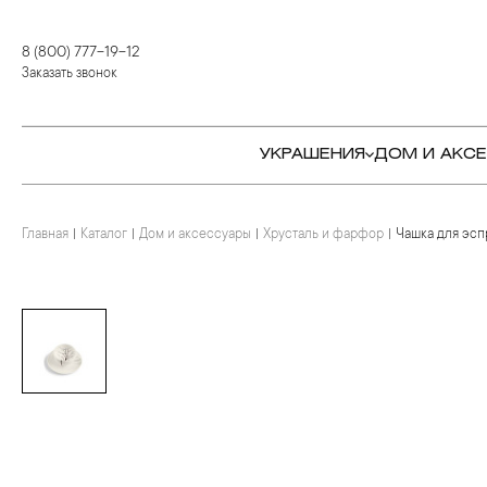
8 (800) 777-19-12
Заказать звонок
УКРАШЕНИЯ
ДОМ И АКС
Главная
Каталог
Дом и аксессуары
Хрусталь и фарфор
Чашка для эс
КОЛЬЦА
СТОЛОВЫЕ ПРИБОРЫ
КОЛЬЦА
СЕРЬГИ
СЕРВИРОВКА СТОЛА
СЕРЬГИ
ПОДВЕСКИ И КРЕСТЫ
ДЛЯ ЧАЯ
БРАСЛЕТЫ
БРОШИ
ДЛЯ КОФЕ
КОЛЬЕ И ПОДВЕСКИ
КОЛЬЕ
БАР
БРОШИ
ЦЕПИ
ДЕТЯМ
КАМНЕРЕЗНОЕ
ИСКУССТВО