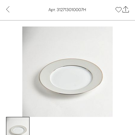
Арт. 312713010007Н