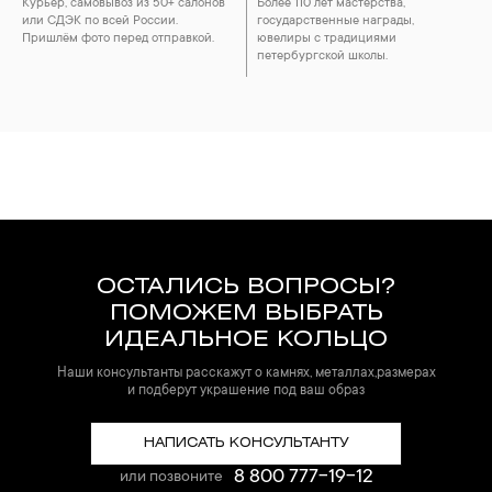
Курьер, самовывоз из 50+ салонов
Более 110 лет мастерства,
или СДЭК по всей России.
государственные награды,
Пришлём фото перед отправкой.
ювелиры с традициями
петербургской школы.
ОСТАЛИСЬ ВОПРОСЫ?
ПОМОЖЕМ ВЫБРАТЬ
ИДЕАЛЬНОЕ КОЛЬЦО
Наши консультанты расскажут о камнях, металлах,размерах
и подберут украшение под ваш образ
НАПИСАТЬ КОНСУЛЬТАНТУ
8 800 777-19-12
или позвоните