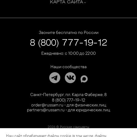
КАРТА САЙТА
Звоните бесплатно по России
8 (800) 777-19-12
Ежедневно: с 10:00 до 22:00
Наши сообщества
Санкт-Петербург, пл. Карла Фаберже, 8
8 (800) 777-19-12
order@russam.ru - для физических лиц
partners@russam.ru - для юридических лиц
2026 © Русские самоцветы
Наш сайт обрабатывает файлы cookie (в том числе, файлы
Предложение не является публичной офертой. Цены на сайте и в розничной сети