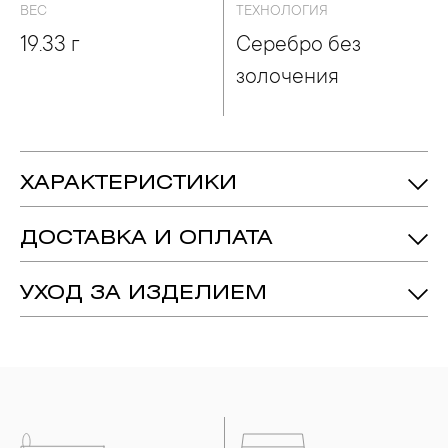
ВЕС
ТЕХНОЛОГИЯ
19.33 г
Серебро без
золочения
ХАРАКТЕРИСТИКИ
19.33 гр.
Вес:
ДОСТАВКА И ОПЛАТА
Серебро 925
Металл:
Серебро Без Золочения
Технология:
УХОД ЗА ИЗДЕЛИЕМ
1. Важно помнить, что ювелирные изделия неизбежно
вступают в реакцию с внешней средой. Изделия из
драгоценных металлов рекомендуется снимать во время
занятий спортом, при выполнении домашних работ с
использованием моющих средств, содержащих хлор и
активный кислород и при нанесении косметических
средств. Современные косметические средства содержат в